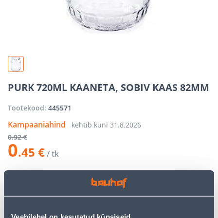
PURK 720ML KAANETA, SOBIV KAAS 82MM
Tootekood:
445571
Kampaaniahind
kehtib kuni
31.8.2026
0
.92 €
0
.45 €
/ tk
−
+
LISA OSTUKORVI
Veebilehel on kasutatud küpsiseid.