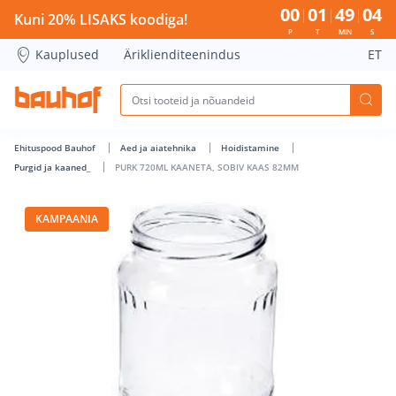
PURK 720ML KAANETA, SOBIV KAAS 82MM - Bauhof has loa
00
01
49
03
Kuni 20% LISAKS koodiga!
P
T
MIN
S
Kauplused
Äriklienditeenindus
ET
Ehituspood Bauhof
Aed ja aiatehnika
Hoidistamine
Purgid ja kaaned_
PURK 720ML KAANETA, SOBIV KAAS 82MM
KAMPAANIA