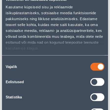
Kasutame küpsiseid sisu ja reklaamide
Vaata saadavust
isikupärastamiseks, sotsiaalse meedia funktsioonide
pakkumiseks ning liikluse analüüsimiseks. Edastame
• Klaaspurk 720 ml.
teavet selle kohta, kuidas meie saiti kasutate, ka oma
• Sobiva kaane läbimõõt on 82 mm.
sotsiaalse meedia, reklaami- ja analüüsipartneritele, kes
• 14-päevane tagastusõigus.
võivad seda kombineerida muu teabega, mida olete neile
esitanud või mida nad on kogunud teiepoolse teenuste
kasutamise käigus.
Eeldatav kojuvedu 3,69 € al. 2-5 tööpäeva
Tarne pakiautomaati al. 2,29 € al. 2-5 tööpäeva
Nõusoleku
Vajalik
valik
Poest kätte, alates 06.08.2026
Eelistused
Kirjeldus
Statistika
Spetsifikatsioon