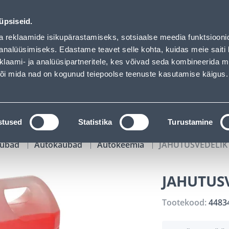
00
02
08
35
Kuni 20% LISAKS koodiga!
P
T
MIN
S
üpsiseid.
ndus
Teenused
Karjäärileht
a reklaamide isikupärastamiseks, sotsiaalse meedia funktsiooni
analüüsimiseks. Edastame teavet selle kohta, kuidas meie saiti 
klaami- ja analüüsipartneritele, kes võivad seda kombineerida 
OTSI
Logi
 või mida nad on kogunud teiepoolse teenuste kasutamise käigus.
KATALOOGID
TÖÖRIISTALAENUTUS
J
stused
Statistika
Turustamine
kaubad
Autokaubad
Autokeemia
JAHUTUSVEDELIK 
JAHUTUSV
Tootekood:
4483