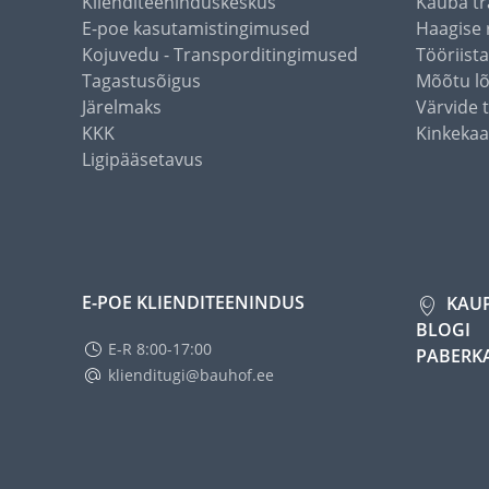
Klienditeeninduskeskus
Kauba tr
E-poe kasutamistingimused
Haagise 
Kojuvedu - Transporditingimused
Tööriist
Tagastusõigus
Mõõtu l
Järelmaks
Värvide 
KKK
Kinkekaa
Ligipääsetavus
E-POE KLIENDITEENINDUS
KAU
BLOGI
E-R 8:00-17:00
PABERK
klienditugi@bauhof.ee