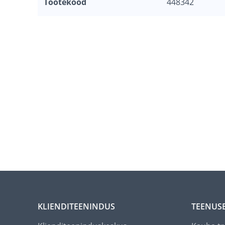
Tootekood
448342
KLIENDITEENINDUS
TEENUS