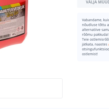
VÄLJA MÜÜ
Vabandame, kuid 
nõudluse tõttu a
alternatiive sa
rõõmu pakkuda!
Teie ostlemisrõ
jätkata, naastes
otsingufunktsioo
ostlemist!