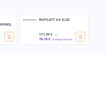
RIHTLATT 4,0 2L2G
DDINOL
117
.20 €
/tk
76
.18 €
sisselogitud kliendile