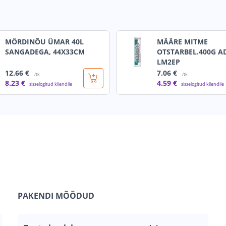
MÖRDINÕU ÜMAR 40L
MÄÄRE MITME
SANGADEGA, 44X33CM
OTSTARBEL.400G A
LM2EP
12
.66 €
7
.06 €
/tk
/tk
8
.23 €
4
.59 €
sisselogitud kliendile
sisselogitud kliendile
PAKENDI MÕÕDUD