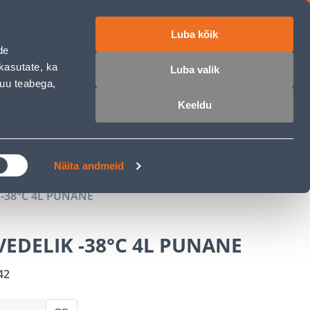
Luba kõik
ET
RU
EN
de
kasutate, ka
Luba valik
muu teabega,
 sisse
Ostunimekiri
Ostukorv
Keeldu
ÄRELMAKS
MEISTRIKLUBI
BLOGI
Näita andmeid
-38°C 4L PUNANE
EDELIK -38°C 4L PUNANE
42