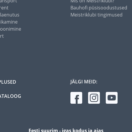
ansport
Mis on Meistriklubi?
rent
Bauhofi püsisoodustused
alaenutus
Meistriklubi tingimused
õikamine
toonimine
rt
JÄLGI MEID:
PLUSED
ATALOOG
Eesti suurim - igas kodus ja aias