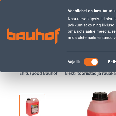
JAHUTUSVEDELIK -38°C 4L PUNANE - Bauhof has loaded
Veebilehel on kasutatud k
Kauplused
Äriklienditeenindus
Klienditeeni
Kasutame küpsiseid sisu j
pakkumiseks ning liikluse 
oma sotsiaalse meedia, re
mida olete neile esitanud
TOOTED
KAMPAANIAD
Nõusoleku
Vajalik
Eeli
valik
Ehituspood Bauhof
Elektritööriistad ja raua