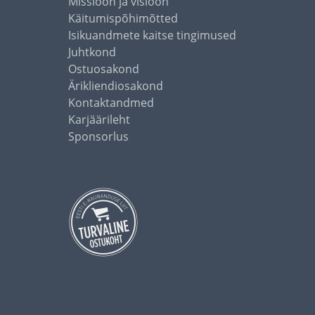
Missioon ja visioon
Käitumispõhimõtted
Isikuandmete kaitse tingimused
Juhtkond
Ostuosakond
Ärikliendiosakond
Kontaktandmed
Karjäärileht
Sponsorlus