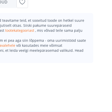
DUD
teavitame teid, et soovitud toode on hetkel suure
jutiselt otsas. Siiski pakume suurepäraseid
mast
tootekategooriast
, mis võivad teile sama palju
õm ei pea aga siin lõppema - oma uurimistööd saate
avalehele
või kasutades meie võimsat
ni, et leida veelgi meelepärasemad valikuid. Head