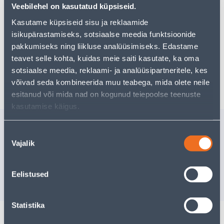
Teie ostlemisrõõm ei pea aga siin lõppema - oma
Veebilehel on kasutatud küpsiseid.
uurimistööd saate jätkata, naastes
avalehele
või
Kasutame küpsiseid sisu ja reklaamide
kasutades meie võimsat otsingufunktsiooni, et leida
veelgi meelepärasemad valikuid. Head ostlemist!
isikupärastamiseks, sotsiaalse meedia funktsioonide
pakkumiseks ning liikluse analüüsimiseks. Edastame
teavet selle kohta, kuidas meie saiti kasutate, ka oma
sotsiaalse meedia, reklaami- ja analüüsipartneritele, kes
Tarne pole võimalik
võivad seda kombineerida muu teabega, mida olete neile
esitanud või mida nad on kogunud teiepoolse teenuste
kasutamise käigus.
Sarnased tooted
Nõusoleku
SEEBIALUS
SEEBIDO
Vajalik
valik
IMINAPPADEGA
MUST
Kampaaniahind
Kampaaniahi
kehtib kuni
31.8.2026
kehtib kuni
3
5
.99 €
22
.66 €
Eelistused
3
.59 €
13
.60 €
/ tk
/ tk
Statistika