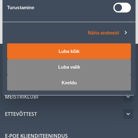
Spetsifikatsioon
Turustamine
Transport
Näita andmeid
Luba kõik
KLIENDITEENINDUS
Luba valik
TEENUSED
Keeldu
MEISTRIKLUBI
ETTEVÕTTEST
E-POE KLIENDITEENINDUS