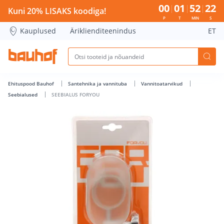
SEEBIALUS FORYOU - Bauhof has loaded
00
01
52
22
Kuni 20% LISAKS koodiga!
P
T
MIN
S
Kauplused
Äriklienditeenindus
ET
Ehituspood Bauhof
Santehnika ja vannituba
Vannitoatarvikud
Seebialused
SEEBIALUS FORYOU