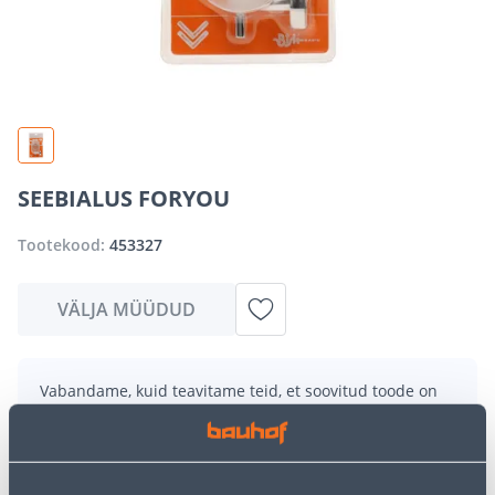
SEEBIALUS FORYOU
Tootekood:
453327
VÄLJA MÜÜDUD
Vabandame, kuid teavitame teid, et soovitud toode on
hetkel suure nõudluse tõttu ajutiselt otsas. Siiski
pakume suurepäraseid alternatiive samast
tootekategooriast
, mis võivad teile sama palju rõõmu
pakkuda!