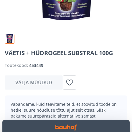
VÄETIS + HÜDROGEEL SUBSTRAL 100G
Tootekood:
453449
VÄLJA MÜÜDUD
Vabandame, kuid teavitame teid, et soovitud toode on
hetkel suure nõudluse tõttu ajutiselt otsas. Siiski
pakume suurepäraseid alternatiive samast
tootekategooriast
, mis võivad teile sama palju rõõmu
pakkuda!