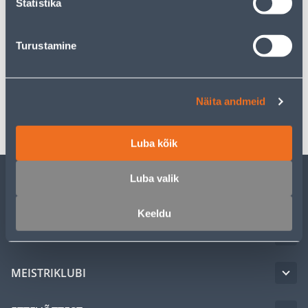
Statistika
Kirjeldus
Turustamine
Spetsifikatsioon
Näita andmeid
Transport
Luba kõik
Luba valik
KLIENDITEENINDUS
Keeldu
TEENUSED
MEISTRIKLUBI