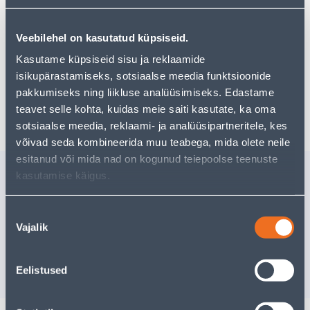
Teie ostlemisrõõm ei pea aga siin lõppema - oma
uurimistööd saate jätkata, naastes
avalehele
või
kasutades meie võimsat otsingufunktsiooni, et leida
Veebilehel on kasutatud küpsiseid.
veelgi meelepärasemad valikuid. Head ostlemist!
Kasutame küpsiseid sisu ja reklaamide
isikupärastamiseks, sotsiaalse meedia funktsioonide
pakkumiseks ning liikluse analüüsimiseks. Edastame
Tarne pole võimalik
teavet selle kohta, kuidas meie saiti kasutate, ka oma
sotsiaalse meedia, reklaami- ja analüüsipartneritele, kes
võivad seda kombineerida muu teabega, mida olete neile
esitanud või mida nad on kogunud teiepoolse teenuste
Sarnased tooted
kasutamise käigus.
OKASPUUDE JA RODODE
VÄETISE
100-PÄEVANE VÄETIS
LEHTDEK
Nõusoleku
SUBSTRAL 1KG
TAIMEDE
Vajalik
valik
30TK
15
.99 €
6
.12 €
/tk
/pa
9
.59 €
3
.67 €
Eelistused
sisselogitud kliendile
sisselogitud kl