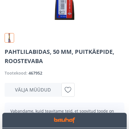
PAHTLILABIDAS, 50 MM, PUITKÄEPIDE,
ROOSTEVABA
Tootekood:
467952
VÄLJA MÜÜDUD
Vabandame, kuid teavitame teid, et soovitud toode on
hetkel suure nõudluse tõttu ajutiselt otsas. Siiski
pakume suurepäraseid alternatiive samast
tootekategooriast
, mis võivad teile sama palju rõõmu