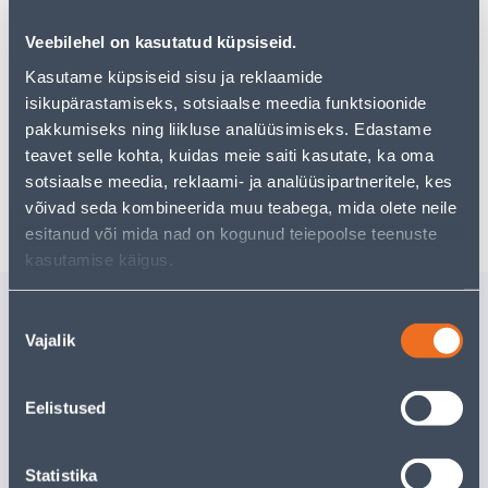
pakkuda!
Teie ostlemisrõõm ei pea aga siin lõppema - oma
Veebilehel on kasutatud küpsiseid.
uurimistööd saate jätkata, naastes
avalehele
või
Kasutame küpsiseid sisu ja reklaamide
kasutades meie võimsat otsingufunktsiooni, et leida
isikupärastamiseks, sotsiaalse meedia funktsioonide
veelgi meelepärasemad valikuid. Head ostlemist!
pakkumiseks ning liikluse analüüsimiseks. Edastame
teavet selle kohta, kuidas meie saiti kasutate, ka oma
sotsiaalse meedia, reklaami- ja analüüsipartneritele, kes
Tarne pole võimalik
võivad seda kombineerida muu teabega, mida olete neile
esitanud või mida nad on kogunud teiepoolse teenuste
kasutamise käigus.
Sarnased tooted
Nõusoleku
PINTSEL,VALGE
LAKIPIN
Vajalik
valik
SEGAKARV 50MM
KARV 50
Kampaaniahind
Kampaaniahi
Eelistused
kehtib kuni
31.8.2026
kehtib kuni
3
5
.06 €
4
.92 €
3
.04 €
2
.95 €
/ tk
/ tk
Statistika