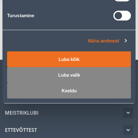
Turustamine
Spetsifikatsioon
Transport
Näita andmeid
Luba kõik
Luba valik
KLIENDITEENINDUS
Keeldu
TEENUSED
MEISTRIKLUBI
ETTEVÕTTEST