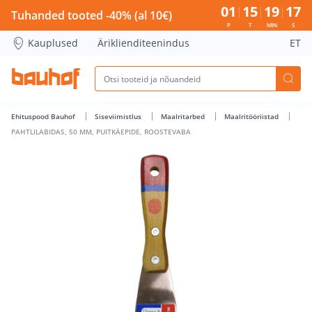
PAHTLILABIDAS, 50 MM, PUITKÄEPIDE, ROOSTEVABA - Bauho
01
15
19
17
Tuhanded tooted -40% (al 10€)
P
T
MIN
S
Kauplused
Äriklienditeenindus
ET
Ehituspood Bauhof
Siseviimistlus
Maalritarbed
Maalritööriistad
PAHTLILABIDAS, 50 MM, PUITKÄEPIDE, ROOSTEVABA