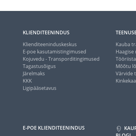
KLIENDITEENINDUS
TEENUS
Klienditeeninduskeskus
Kauba tr
E-poe kasutamistingimused
Haagise 
Kojuvedu - Transporditingimused
Tööriist
Tagastusõigus
Mõõtu l
Järelmaks
Värvide 
KKK
Kinkekaa
Ligipääsetavus
E-POE KLIENDITEENINDUS
KAU
BLOGI