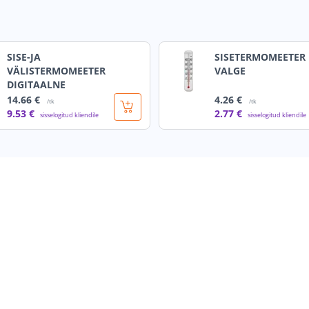
SISE-JA
SISETERMOMEETER 
VÄLISTERMOMEETER
VALGE
DIGITAALNE
14
.66 €
4
.26 €
/tk
/tk
9
.53 €
2
.77 €
sisselogitud kliendile
sisselogitud kliendile