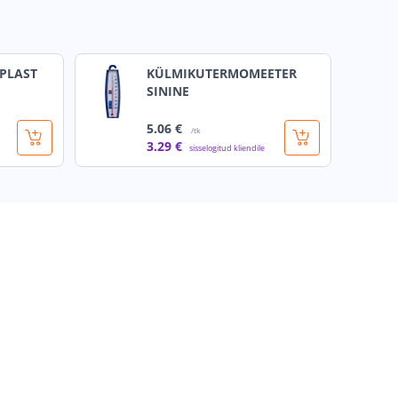
PLAST
KÜLMIKUTERMOMEETER
SININE
5
.06 €
/tk
3
.29 €
sisselogitud kliendile