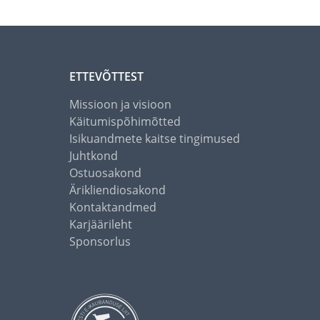
ETTEVÕTTEST
Missioon ja visioon
Käitumispõhimõtted
Isikuandmete kaitse tingimused
Juhtkond
Ostuosakond
Ärikliendiosakond
Kontaktandmed
Karjäärileht
Sponsorlus