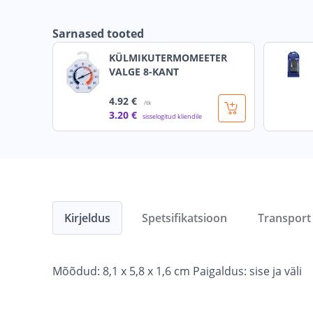
Sarnased tooted
KÜLMIKUTERMOMEETER
VALGE 8-KANT
4
.92 €
/tk
3
.20 €
sisselogitud kliendile
Kirjeldus
Spetsifikatsioon
Transport
Mõõdud: 8,1 x 5,8 x 1,6 cm Paigaldus: sise ja väli