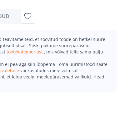
DUD
teavitame teid, et soovitud toode on hetkel suure
jutiselt otsas. Siiski pakume suurepäraseid
mast
tootekategooriast
, mis võivad teile sama palju
õm ei pea aga siin lõppema - oma uurimistööd saate
avalehele
või kasutades meie võimsat
ni, et leida veelgi meelepärasemad valikuid. Head