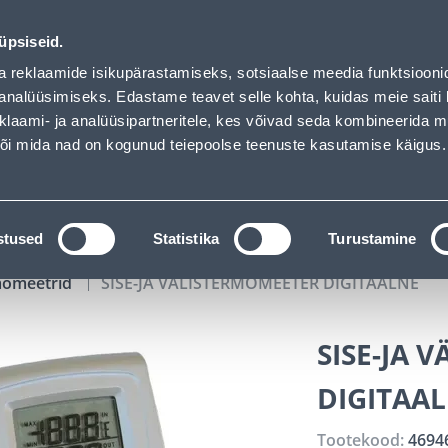
d
00
04
28
46
Kuni 20% LISAKS koodiga!
P
T
MIN
S
üpsiseid.
ndus
Teenused
Karjäärileht
a reklaamide isikupärastamiseks, sotsiaalse meedia funktsiooni
analüüsimiseks. Edastame teavet selle kohta, kuidas meie saiti 
klaami- ja analüüsipartneritele, kes võivad seda kombineerida 
OTSI
Logi
 või mida nad on kogunud teiepoolse teenuste kasutamise käigus.
KATALOOGID
TÖÖRIISTALAENUTUS
J
stused
Statistika
Turustamine
omeetrid
SISE-JA VÄLISTERMOMEETER DIGITAALNE
SISE-JA 
DIGITAA
Tootekood:
4694