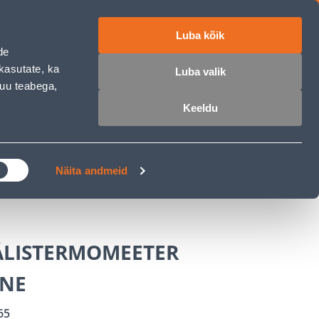
Luba kõik
ET
RU
EN
de
kasutate, ka
Luba valik
muu teabega,
 sisse
Ostunimekiri
Ostukorv
Keeldu
ÄRELMAKS
MEISTRIKLUBI
BLOGI
Näita andmeid
VÄLISTERMOMEETER
LNE
65