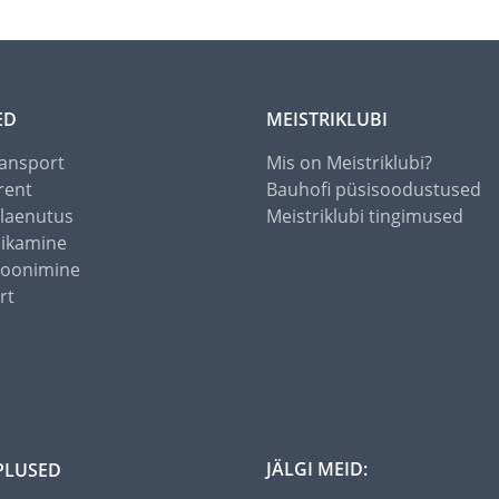
ED
MEISTRIKLUBI
ansport
Mis on Meistriklubi?
rent
Bauhofi püsisoodustused
alaenutus
Meistriklubi tingimused
õikamine
toonimine
rt
JÄLGI MEID:
PLUSED