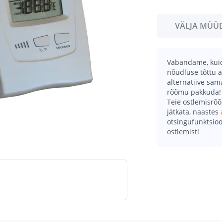
VÄLJA MÜÜ
Vabandame, kuid 
nõudluse tõttu a
alternatiive sa
rõõmu pakkuda!
Teie ostlemisrõ
jätkata, naastes
otsingufunktsioo
ostlemist!