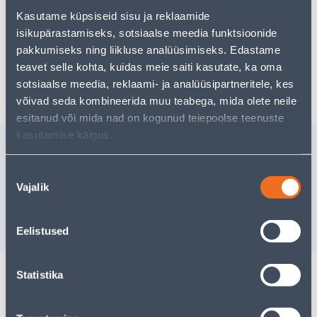
kasutades meie võimsat otsingufunktsiooni, et leida
veelgi meelepärasemad valikuid. Head ostlemist!
Kasutame küpsiseid sisu ja reklaamide
isikupärastamiseks, sotsiaalse meedia funktsioonide
pakkumiseks ning liikluse analüüsimiseks. Edastame
teavet selle kohta, kuidas meie saiti kasutate, ka oma
Tarne pole võimalik
sotsiaalse meedia, reklaami- ja analüüsipartneritele, kes
võivad seda kombineerida muu teabega, mida olete neile
esitanud või mida nad on kogunud teiepoolse teenuste
kasutamise käigus.
Sarnased tooted
UNINAKS KROHVISEGU
VUUGITÄ
Nõusoleku
7,5KG
S.COLOUR
Vajalik
valik
Tarne pole v
5
.19 €
/tk
3
.11 €
VÄ
Eelistused
sisselogitud kliendile
Statistika
Spetsifikatsioon