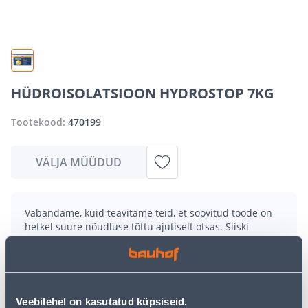
HÜDROISOLATSIOON HYDROSTOP 7KG
Tootekood:
470199
VÄLJA MÜÜDUD
Vabandame, kuid teavitame teid, et soovitud toode on
hetkel suure nõudluse tõttu ajutiselt otsas. Siiski
pakume suurepäraseid alternatiive samast
tootekategooriast
, mis võivad teile sama palju rõõmu
pakkuda!
Teie ostlemisrõõm ei pea aga siin lõppema - oma
uurimistööd saate jätkata, naastes
avalehele
või
Veebilehel on kasutatud küpsiseid.