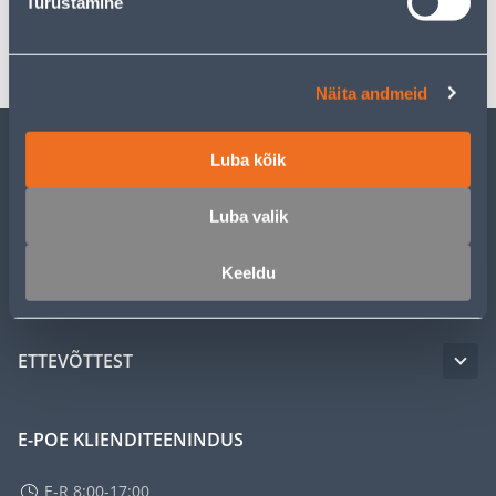
Turustamine
Transport
Näita andmeid
Luba kõik
KLIENDITEENINDUS
Luba valik
TEENUSED
Keeldu
MEISTRIKLUBI
ETTEVÕTTEST
E-POE KLIENDITEENINDUS
E-R 8:00-17:00