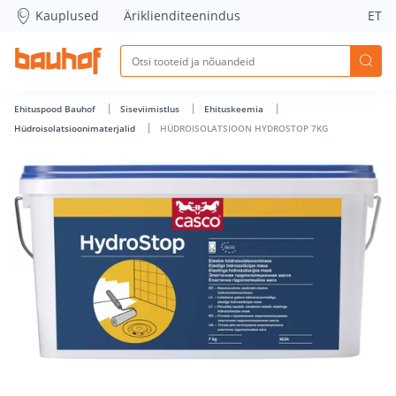
HÜDROISOLATSIOON HYDROSTOP 7KG - Bauhof has loaded
Kauplused
Äriklienditeenindus
ET
Ehituspood Bauhof
Siseviimistlus
Ehituskeemia
Hüdroisolatsioonimaterjalid
HÜDROISOLATSIOON HYDROSTOP 7KG