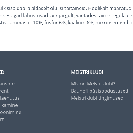
k sisaldab laialdaselt olulisi toitaineid. Hoolikalt määratud 
se. Pulgad lahustuvad järk-järgult, väetades taime regulaars
tis: lämmastik 10%, fosfor 6%, kaalium 6%, mikroelemendid
ED
MEISTRIKLUBI
ansport
Mis on Meistriklubi?
rent
Bauhofi püsisoodustused
alaenutus
Meistriklubi tingimused
õikamine
toonimine
rt