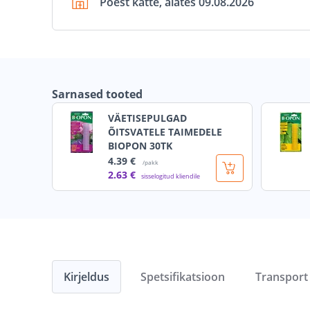
Poest kätte, alates 09.08.2026
Sarnased tooted
VÄETISEPULGAD
ÕITSVATELE TAIMEDELE
BIOPON 30TK
4
.39 €
/pakk
2
.63 €
sisselogitud kliendile
Kirjeldus
Spetsifikatsioon
Transport