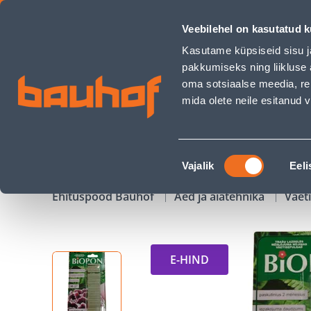
UNIVERSAALSED VÄETISEPULGAD BIOPON 30TK - Bauhof ha
Veebilehel on kasutatud k
Kauplused
Äriklienditeenindus
Klienditeeni
Kasutame küpsiseid sisu j
pakkumiseks ning liikluse 
oma sotsiaalse meedia, re
mida olete neile esitanud
TOOTED
KAMPAANIAD
Nõusoleku
Vajalik
Eeli
valik
Ehituspood Bauhof
Aed ja aiatehnika
Väet
E-HIND