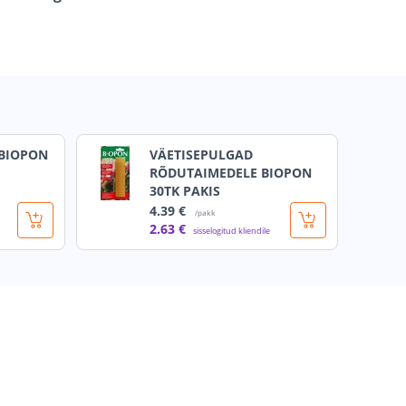
 BIOPON
VÄETISEPULGAD
RÕDUTAIMEDELE BIOPON
30TK PAKIS
4
.39 €
/pakk
2
.63 €
sisselogitud kliendile