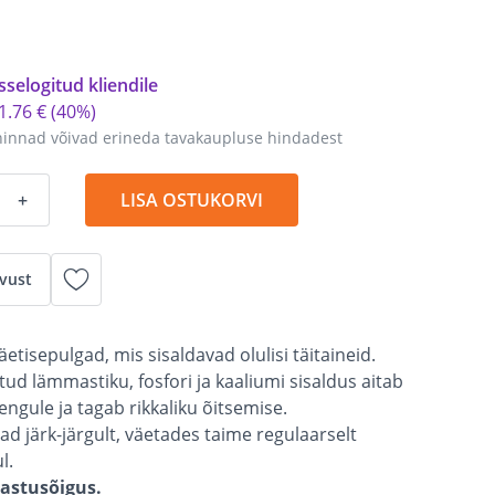
sselogitud kliendile
1
.
76 €
(40%)
hinnad võivad erineda tavakaupluse hindadest
+
LISA OSTUKORVI
vust
etisepulgad, mis sisaldavad olulisi täitaineid.
tud lämmastiku, fosfori ja kaaliumi sisaldus aitab
ngule ja tagab rikkaliku õitsemise.
ad järk-järgult, väetades taime regulaarselt
l.
gastusõigus.