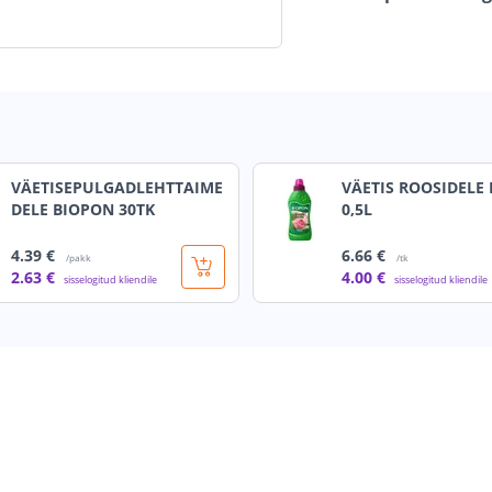
VÄETISEPULGADLEHTTAIME
VÄETIS ROOSIDELE
DELE BIOPON 30TK
0,5L
4
.39 €
6
.66 €
/pakk
/tk
2
.63 €
4
.00 €
sisselogitud kliendile
sisselogitud kliendile