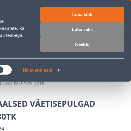
Luba kõik
ET
RU
EN
de
kasutate, ka
Luba valik
muu teabega,
 sisse
Ostunimekiri
Ostukorv
Keeldu
ÄRELMAKS
MEISTRIKLUBI
BLOGI
Näita andmeid
ULGAD BIOPON 30TK
AALSED VÄETISEPULGAD
30TK
34