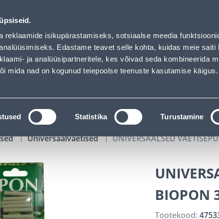
s loaded
01
11
33
44
Tuhanded tooted -40% (al 10€)
P
T
MIN
S
üpsiseid.
ndus
Teenused
Karjäärileht
a reklaamide isikupärastamiseks, sotsiaalse meedia funktsiooni
analüüsimiseks. Edastame teavet selle kohta, kuidas meie saiti 
klaami- ja analüüsipartneritele, kes võivad seda kombineerida 
OTSI
Logi
 või mida nad on kogunud teiepoolse teenuste kasutamise käigus.
KATALOOGID
TÖÖRIISTALAENUTUS
J
stused
Statistika
Turustamine
ised
Universaalväetised
UNIVERSAALSED VÄETISEP
UNIVERS
BIOPON 
Tootekood:
4753