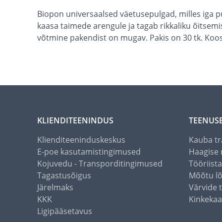
Biopon universaalsed väetusepulgad, milles iga pul
kaasa taimede arengule ja tagab rikkaliku õitsemi
võtmine pakendist on mugav. Pakis on 30 tk. Koos
KLIENDITEENINDUS
TEENUS
Klienditeeninduskeskus
Kauba tr
E-poe kasutamistingimused
Haagise 
Kojuvedu - Transporditingimused
Tööriist
Tagastusõigus
Mõõtu l
Järelmaks
Värvide 
KKK
Kinkekaa
Ligipääsetavus