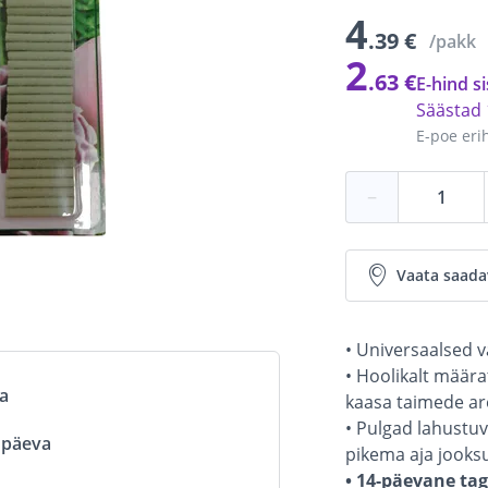
4
.39 €
/pakk
2
.63 €
E-hind si
Säästad
E-poe eri
−
Vaata saada
• Universaalsed vä
• Hoolikalt määra
va
kaasa taimede are
• Pulgad lahustuv
ööpäeva
pikema aja jooksu
• 14-päevane ta