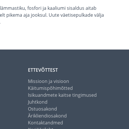
lämmastiku, fosfori ja kaaliumi sisaldus aitab
elt pikema aja jooksul. Uute väetisepulkade välja
.
ETTEVÕTTEST
Missioon ja visioon
Käitumispõhimõtted
Isikuandmete kaitse tingimused
Juhtkond
Ostuosakond
Ärikliendiosakond
Kontaktandmed