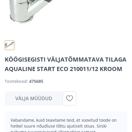
KÖÖGISEGISTI VÄLJATÕMMATAVA TILAGA
AQUALINE START ECO 210011/12 KROOM
Tootekood:
475685
VÄLJA MÜÜDUD
Vabandame, kuid teavitame teid, et soovitud toode on
hetkel suure nõudluse tõttu ajutiselt otsas. Siiski
pakume suurepäraseid alternatiive samast