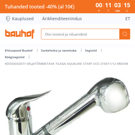
KÖÖGISEGISTI VÄLJATÕMMATAVA TILAGA AQUALINE START E
00
11
03
14
Tuhanded tooted -40% (al 10€)
P
T
MIN
S
Kauplused
Äriklienditeenindus
ET
Ehituspood Bauhof
Santehnika ja vannituba
Segistid
Köögisegistid
KÖÖGISEGISTI VÄLJATÕMMATAVA TILAGA AQUALINE START ECO 210011/12 KROOM