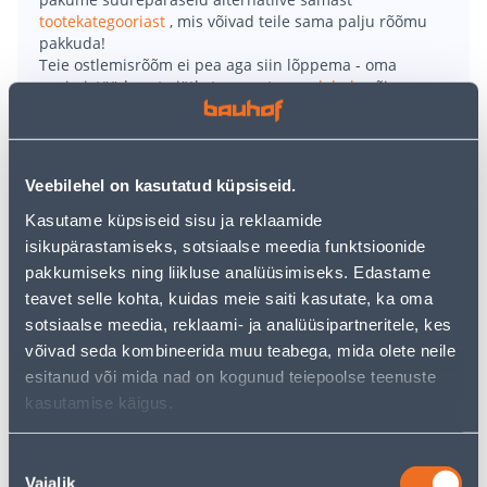
tootekategooriast
, mis võivad teile sama palju rõõmu
pakkuda!
Teie ostlemisrõõm ei pea aga siin lõppema - oma
uurimistööd saate jätkata, naastes
avalehele
või
kasutades meie võimsat otsingufunktsiooni, et leida
veelgi meelepärasemad valikuid. Head ostlemist!
Veebilehel on kasutatud küpsiseid.
• Köögisegisti Aqualine Start 21 on väljatõmmatava
Kasutame küpsiseid sisu ja reklaamide
pöördtilaga.
isikupärastamiseks, sotsiaalse meedia funktsioonide
• Komplekti kuuluvad: dušivoolik 150 cm, käsidušš,
pakkumiseks ning liikluse analüüsimiseks. Edastame
roostevabad survevoolikud 35 cm x 1/2" ja segisti
teavet selle kohta, kuidas meie saiti kasutate, ka oma
kinnituskomplekt.
sotsiaalse meedia, reklaami- ja analüüsipartneritele, kes
• Kasutamiseks köögivalamutel.
võivad seda kombineerida muu teabega, mida olete neile
• 14-päevane tagastusõigus.
esitanud või mida nad on kogunud teiepoolse teenuste
kasutamise käigus.
Tarne pole võimalik
Nõusoleku
Vajalik