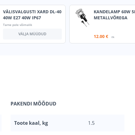
VÄLISVALGUSTI XARD DL-40
KANDELAMP 60W 
40W E27 40W IP67
METALLVÕREGA
Tarne pole võimalik
VÄLJA MÜÜDUD
12
.00 €
/tk
PAKENDI MÕÕDUD
Toote kaal, kg
1.5