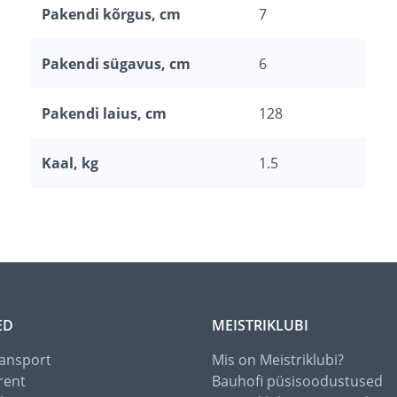
Pakendi kõrgus, cm
7
Pakendi sügavus, cm
6
Pakendi laius, cm
128
Kaal, kg
1.5
ED
MEISTRIKLUBI
ansport
Mis on Meistriklubi?
rent
Bauhofi püsisoodustused