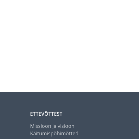
ETTEVÕTTEST
Missioon ja visioon
Käitumispõhimõtted