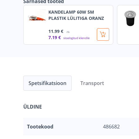
Sarnased tooted
KANDELAMP 60W 5M
PLASTIK LÜLITIGA ORANZ
11
.99 €
/tk
7
.19 €
sisselogitud kliendile
Spetsifikatsioon
Transport
ÜLDINE
Tootekood
486682