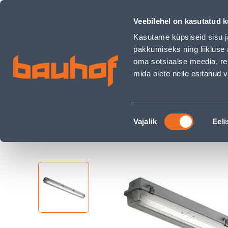
TÖÖSTUSVALGUSTI 1X36W IP65 - Bauhof has loaded
Kauplused
Äriklienditeenindus
Klienditeeni
Veebilehel on kasutatud k
Kasutame küpsiseid sisu j
pakkumiseks ning liikluse 
oma sotsiaalse meedia, re
mida olete neile esitanud
TOOTED
KAMPAANIAD
Nõusoleku
Ehituspood Bauhof
Elekter ja valgustus
Tö
Vajalik
Eeli
valik