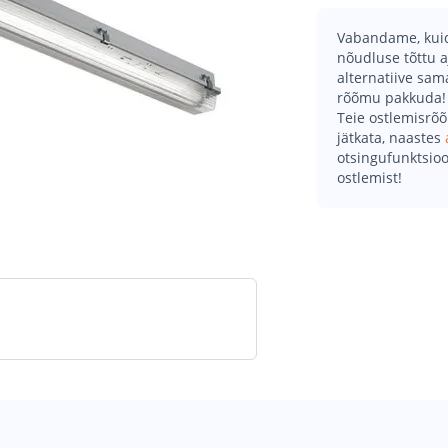
Vabandame, kuid 
nõudluse tõttu a
alternatiive sa
rõõmu pakkuda!
Teie ostlemisrõ
jätkata, naastes
otsingufunktsioo
ostlemist!