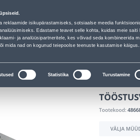
ndus
Teenused
Karjäärileht
üpsiseid.
a reklaamide isikupärastamiseks, sotsiaalse meedia funktsiooni
OTSI
Logi
analüüsimiseks. Edastame teavet selle kohta, kuidas meie saiti 
klaami- ja analüüsipartneritele, kes võivad seda kombineerida 
 või mida nad on kogunud teiepoolse teenuste kasutamise käigus.
KATALOOGID
TÖÖRIISTALAENUTUS
J
ökohavalgustid
Tööstusvalgustid
TÖÖSTUSVALGUSTI
stused
Statistika
Turustamine
TÖÖSTUS
Tootekood:
4866
VÄLJA MÜÜ