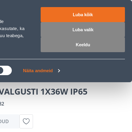
ET
RU
EN
Luba kõik
de
 sisse
Ostunimekiri
Ostukorv
kasutate, ka
Luba valik
muu teabega,
Keeldu
ÄRELMAKS
MEISTRIKLUBI
BLOGI
 1X36W IP65
Näita andmeid
VALGUSTI 1X36W IP65
82
DUD