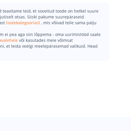
teavitame teid, et soovitud toode on hetkel suure
jutiselt otsas. Siiski pakume suurepäraseid
mast
tootekategooriast
, mis võivad teile sama palju
õm ei pea aga siin lõppema - oma uurimistööd saate
avalehele
või kasutades meie võimsat
ni, et leida veelgi meelepärasemad valikuid. Head