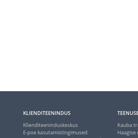
KLIENDITEENINDUS
TEENUS
Klienditeeninduskeskus
Kauba tr
E-poe kasutamistingimused
Haagise 