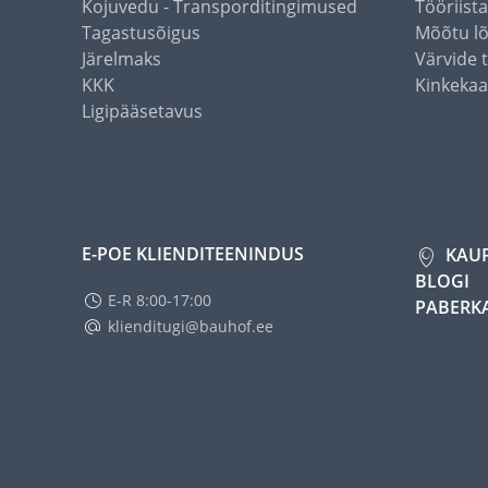
Kojuvedu - Transporditingimused
Tööriist
Tagastusõigus
Mõõtu l
Järelmaks
Värvide 
KKK
Kinkekaa
Ligipääsetavus
E-POE KLIENDITEENINDUS
KAU
BLOGI
E-R 8:00-17:00
PABERK
klienditugi@bauhof.ee