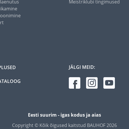
alaenutus
Meistriklubi tingimused
õikamine
toonimine
rt
JÄLGI MEID:
PLUSED
ATALOOG
Eesti suurim - igas kodus ja aias
Copyright © Kõik õigused kaitstud BAUHOF 2026