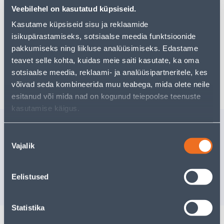
Teie ostlemisrõõm ei pea aga siin lõppema - oma
Veebilehel on kasutatud küpsiseid.
uurimistööd saate jätkata, naastes
avalehele
või
kasutades meie võimsat otsingufunktsiooni, et leida
Kasutame küpsiseid sisu ja reklaamide
veelgi meelepärasemad valikuid. Head ostlemist!
isikupärastamiseks, sotsiaalse meedia funktsioonide
pakkumiseks ning liikluse analüüsimiseks. Edastame
teavet selle kohta, kuidas meie saiti kasutate, ka oma
sotsiaalse meedia, reklaami- ja analüüsipartneritele, kes
Tarne pole võimalik
võivad seda kombineerida muu teabega, mida olete neile
esitanud või mida nad on kogunud teiepoolse teenuste
kasutamise käigus.
Sarnased tooted
Nõusoleku
TÜÜBEL 10X50 NAILON
TÖÖKINDA
Vajalik
valik
10TK
10
Tarne pole v
2
.66 €
/pakk
Eelistused
1
.60 €
VÄ
sisselogitud kliendile
Statistika