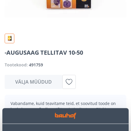
-AUGUSAAG TELLITAV 10-50
Tootekood:
491759
VÄLJA MÜÜDUD
Vabandame, kuid teavitame teid, et soovitud toode on
hetkel suure nõudluse tõttu ajutiselt otsas. Siiski
pakume suurepäraseid alternatiive samast
tootekategooriast
, mis võivad teile sama palju rõõmu
pakkuda!