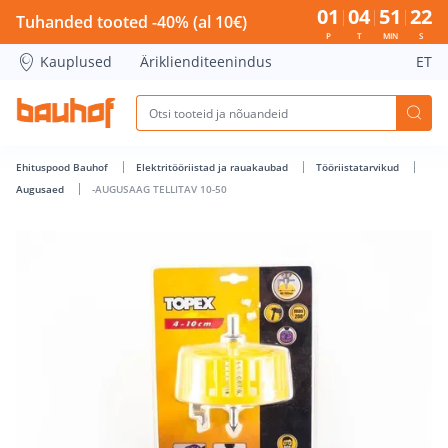
-AUGUSAAG TELLITAV 10-50 - Bauhof has loaded
01
04
51
21
Tuhanded tooted -40% (al 10€)
P
T
MIN
S
Kauplused
Äriklienditeenindus
ET
Ehituspood Bauhof
Elektritööriistad ja rauakaubad
Tööriistatarvikud
Augusaed
-AUGUSAAG TELLITAV 10-50