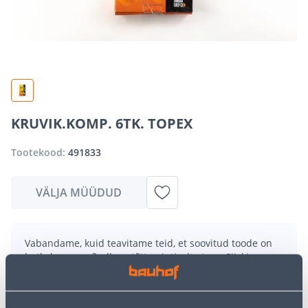
KRUVIK.KOMP. 6TK. TOPEX
Tootekood:
491833
VÄLJA MÜÜDUD
Vabandame, kuid teavitame teid, et soovitud toode on
hetkel suure nõudluse tõttu ajutiselt otsas. Siiski
pakume suurepäraseid alternatiive samast
tootekategooriast
, mis võivad teile sama palju rõõmu
pakkuda!