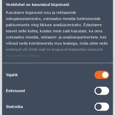
Teie ostlemisrõõm ei pea aga siin lõppema - oma
Veebilehel on kasutatud küpsiseid.
uurimistööd saate jätkata, naastes
avalehele
või
kasutades meie võimsat otsingufunktsiooni, et leida
Kasutame küpsiseid sisu ja reklaamide
veelgi meelepärasemad valikuid. Head ostlemist!
isikupärastamiseks, sotsiaalse meedia funktsioonide
pakkumiseks ning liikluse analüüsimiseks. Edastame
teavet selle kohta, kuidas meie saiti kasutate, ka oma
sotsiaalse meedia, reklaami- ja analüüsipartneritele, kes
Tarne pole võimalik
võivad seda kombineerida muu teabega, mida olete neile
esitanud või mida nad on kogunud teiepoolse teenuste
kasutamise käigus.
Sarnased tooted
Nõusoleku
VIIMISTLUSNAEL
KIPSPLA
Vajalik
valik
EL.TSINK 1,6X63MM
ZN 4TK
2000TK PAKIS
16
.79 €
7
.06 €
/pakk
/pa
Eelistused
10
.07 €
4
.24 €
sisselogitud kliendile
sisselogitud kl
Statistika