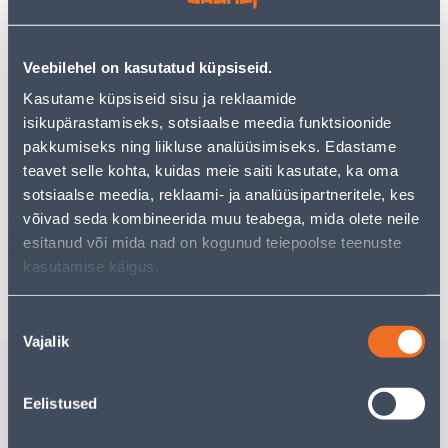
−
+
LISA OSTUKORVI
Veebilehel on kasutatud küpsiseid.
Kasutame küpsiseid sisu ja reklaamide
Vaata saadavust
isikupärastamiseks, sotsiaalse meedia funktsioonide
pakkumiseks ning liikluse analüüsimiseks. Edastame
teavet selle kohta, kuidas meie saiti kasutate, ka oma
Eeldatav kojuvedu 3,69 € al. 2-5 tööpäeva
sotsiaalse meedia, reklaami- ja analüüsipartneritele, kes
võivad seda kombineerida muu teabega, mida olete neile
Tarne pakiautomaati al. 2,29 € al. 2-5 tööpäeva
esitanud või mida nad on kogunud teiepoolse teenuste
kasutamise käigus.
Poest kätte, alates 08.08.2026
Nõusoleku
Vajalik
valik
Sarnased tooted
NEET 3,2X8 RR23
NEET 3,2
Eelistused
TUMEHALL 50TK PAKIS
HELEHALL
3
.99 €
4
.39 €
/pakk
/pa