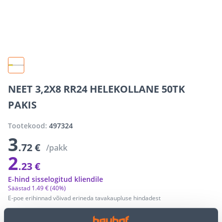
NEET 3,2X8 RR24 HELEKOLLANE 50TK
PAKIS
Tootekood:
497324
3
.72 €
/pakk
2
.23 €
E-hind sisselogitud kliendile
Säästad
1
.
49 €
(40%)
E-poe erihinnad võivad erineda tavakaupluse hindadest