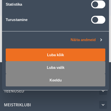
2
.39 €
2
.63 €
Statistika
sisselogitud kliendile
sisselogitud kl
Turustamine
Spetsifikatsioon
Näita andmeid
Transport
Luba kõik
Luba valik
KLIENDITEENINDUS
Keeldu
TEENUSED
MEISTRIKLUBI