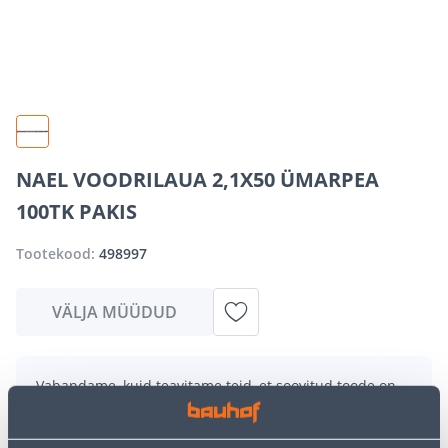
NAEL VOODRILAUA 2,1X50 ÜMARPEA
100TK PAKIS
Tootekood:
498997
VÄLJA MÜÜDUD
Vabandame, kuid teavitame teid, et soovitud toode on
hetkel suure nõudluse tõttu ajutiselt otsas. Siiski
pakume suurepäraseid alternatiive samast
tootekategooriast
, mis võivad teile sama palju rõõmu