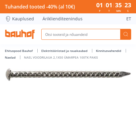
NAEL VOODRILAUA 2,1X50 ÜMARPEA 100TK PAKIS - Bauhof 
01
01
35
22
Tuhanded tooted -40% (al 10€)
P
T
MIN
S
Kauplused
Äriklienditeenindus
ET
Ehituspood Bauhof
Elektritööriistad ja rauakaubad
Kinnitusvahendid
Naelad
NAEL VOODRILAUA 2,1X50 ÜMARPEA 100TK PAKIS