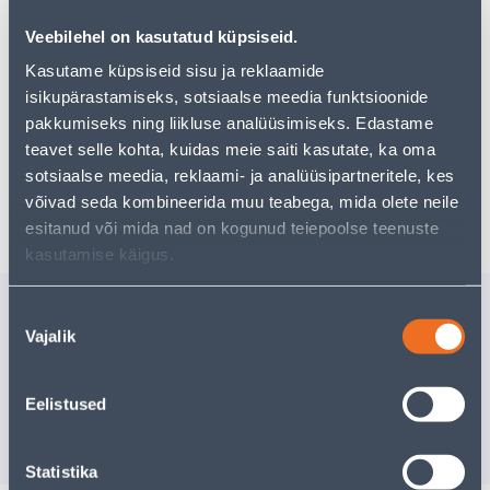
pakkuda!
Veebilehel on kasutatud küpsiseid.
Teie ostlemisrõõm ei pea aga siin lõppema - oma
uurimistööd saate jätkata, naastes
avalehele
või
Kasutame küpsiseid sisu ja reklaamide
kasutades meie võimsat otsingufunktsiooni, et leida
isikupärastamiseks, sotsiaalse meedia funktsioonide
veelgi meelepärasemad valikuid. Head ostlemist!
pakkumiseks ning liikluse analüüsimiseks. Edastame
teavet selle kohta, kuidas meie saiti kasutate, ka oma
sotsiaalse meedia, reklaami- ja analüüsipartneritele, kes
Tarne pole võimalik
võivad seda kombineerida muu teabega, mida olete neile
esitanud või mida nad on kogunud teiepoolse teenuste
kasutamise käigus.
Sarnased tooted
Nõusoleku
Vajalik
valik
LIISTUNAEL 1,2X20 PEIT
NAEL VO
100TK PAKIS
1,9X40 P
PAKIS
Eelistused
5
.59 €
8
.39 €
/pakk
/pa
3
.35 €
5
.03 €
sisselogitud kliendile
sisselogitud kl
Statistika