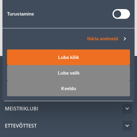
Turustamine
Spetsifikatsioon
Transport
Näita andmeid
Luba kõik
Luba valik
KLIENDITEENINDUS
Keeldu
TEENUSED
MEISTRIKLUBI
ETTEVÕTTEST