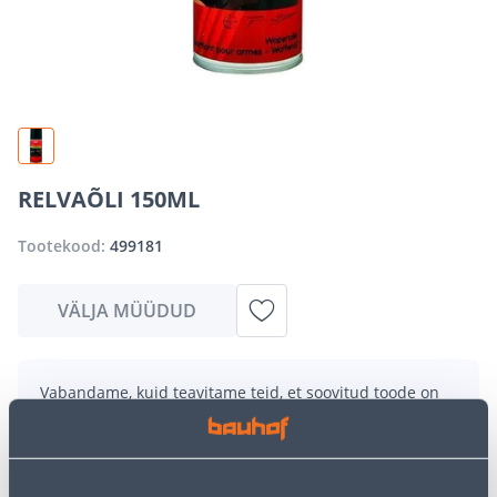
RELVAÕLI 150ML
Tootekood:
499181
VÄLJA MÜÜDUD
Vabandame, kuid teavitame teid, et soovitud toode on
hetkel suure nõudluse tõttu ajutiselt otsas. Siiski
pakume suurepäraseid alternatiive samast
tootekategooriast
, mis võivad teile sama palju rõõmu
pakkuda!