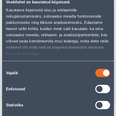
Teie ostlemisrõõm ei pea aga siin lõppema - oma
Veebilehel on kasutatud küpsiseid.
uurimistööd saate jätkata, naastes
avalehele
või
Kasutame küpsiseid sisu ja reklaamide
kasutades meie võimsat otsingufunktsiooni, et leida
isikupärastamiseks, sotsiaalse meedia funktsioonide
veelgi meelepärasemad valikuid. Head ostlemist!
pakkumiseks ning liikluse analüüsimiseks. Edastame
teavet selle kohta, kuidas meie saiti kasutate, ka oma
sotsiaalse meedia, reklaami- ja analüüsipartneritele, kes
Tarne pole võimalik
võivad seda kombineerida muu teabega, mida olete neile
esitanud või mida nad on kogunud teiepoolse teenuste
kasutamise käigus.
Sarnased tooted
Nõusoleku
KAMINAREST 150*150
KAMINAR
Vajalik
valik
MET.VALGE
MET.VAL
Eelistused
10
.22 €
35
.00 €
/tk
/t
Statistika