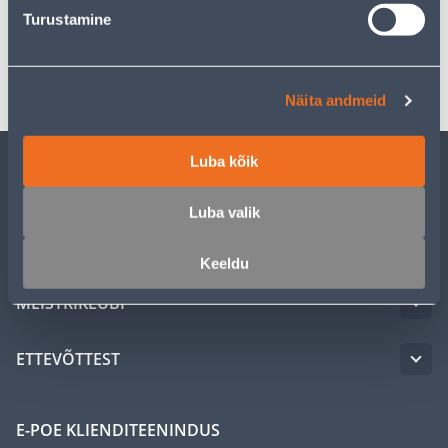
Spetsifikatsioon
Turustamine
Transport
Näita andmeid
Luba kõik
KLIENDITEENINDUS
Luba valik
TEENUSED
Keeldu
MEISTRIKLUBI
ETTEVÕTTEST
E-POE KLIENDITEENINDUS