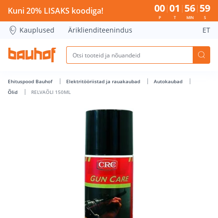
RELVAÕLI 150ML - Bauhof has loaded
00
01
56
58
Kuni 20% LISAKS koodiga!
P
T
MIN
S
Kauplused
Äriklienditeenindus
ET
Ehituspood Bauhof
Elektritööriistad ja rauakaubad
Autokaubad
Õlid
RELVAÕLI 150ML