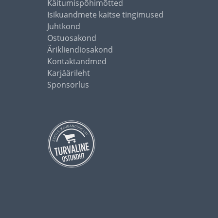
Käitumispõhimõtted
Isikuandmete kaitse tingimused
Juhtkond
Ostuosakond
Ärikliendiosakond
Kontaktandmed
Karjäärileht
Sponsorlus