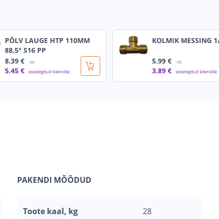
PÕLV LAUGE HTP 110MM
KOLMIK MESSING 1/
88,5° S16 PP
8
.39 €
5
.99 €
/tk
/tk
5
.45 €
3
.89 €
sisselogitud kliendile
sisselogitud kliendile
PAKENDI MÕÕDUD
Toote kaal, kg
28