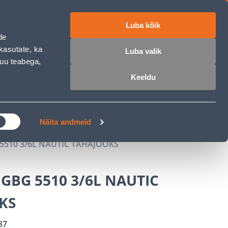
Luba kõik
ET
RU
EN
de
kasutate, ka
Luba valik
muu teabega,
 sisse
Ostunimekiri
Ostukorv
Keeldu
ÄRELMAKS
MEISTRIKLUBI
BLOGI
Näita andmeid
5510 3/6L NAUTIC TAHAJOOKS
GBG 5510 3/6L NAUTIC
KS
87