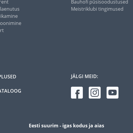
rent
Bauhofi püsisoodustused
alaenutus
Meistriklubi tingimused
õikamine
toonimine
rt
JÄLGI MEID:
PLUSED
ATALOOG
Eesti suurim - igas kodus ja aias