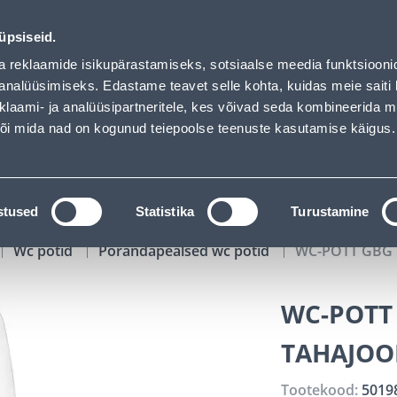
oaded
00
22
17
08
Kuni 20% LISAKS koodiga!
P
T
MIN
S
üpsiseid.
ndus
Teenused
Karjäärileht
a reklaamide isikupärastamiseks, sotsiaalse meedia funktsiooni
analüüsimiseks. Edastame teavet selle kohta, kuidas meie saiti 
klaami- ja analüüsipartneritele, kes võivad seda kombineerida 
OTSI
Logi
 või mida nad on kogunud teiepoolse teenuste kasutamise käigus.
KATALOOGID
TÖÖRIISTALAENUTUS
J
stused
Statistika
Turustamine
Wc potid
Põrandapealsed wc potid
WC-POTT GBG 
WC-POTT 
TAHAJOO
Tootekood:
5019