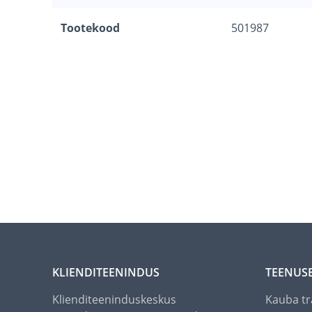
Tootekood
501987
KLIENDITEENINDUS
TEENUS
Klienditeeninduskeskus
Kauba tr