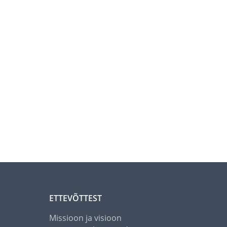
ETTEVÕTTEST
Missioon ja visioon