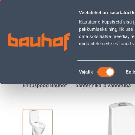
WC-POTT GBG 5510 3/6L NAUTIC TAHAJOOKS - Bauhof has l
Veebilehel on kasutatud k
Kauplused
Äriklienditeenindus
Klienditeeni
Kasutame küpsiseid sisu j
pakkumiseks ning liikluse 
oma sotsiaalse meedia, re
mida olete neile esitanud
TOOTED
KAMPAANIAD
Nõusoleku
Vajalik
Eeli
valik
Ehituspood Bauhof
Santehnika ja vannituba