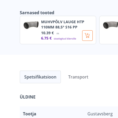
Sarnased tooted
MUHVPÕLV LAUGE HTP
110MM 88,5° S16 PP
10
.39 €
/tk
6
.75 €
sisselogitud kliendile
Spetsifikatsioon
Transport
ÜLDINE
Tootja
Gustavsberg