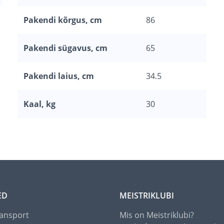
Pakendi kõrgus, cm
86
Pakendi sügavus, cm
65
Pakendi laius, cm
34.5
Kaal, kg
30
ED
MEISTRIKLUBI
ansport
Mis on Meistriklubi?