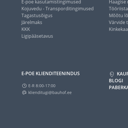
E-poe kasutamistingimused
Haagise 
Kojuvedu - Transporditingimused
Tööriist
Tagastusõigus
Mõõtu l
Järelmaks
Värvide 
KKK
Kinkekaa
Ligipääsetavus
E-POE KLIENDITEENINDUS
KAU
BLOGI
E-R 8:00-17:00
PABERK
klienditugi@bauhof.ee