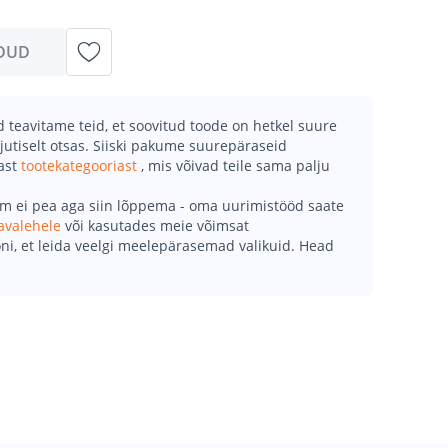
DUD
teavitame teid, et soovitud toode on hetkel suure
jutiselt otsas. Siiski pakume suurepäraseid
mast
tootekategooriast
, mis võivad teile sama palju
õm ei pea aga siin lõppema - oma uurimistööd saate
avalehele
või kasutades meie võimsat
ni, et leida veelgi meelepärasemad valikuid. Head