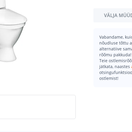
VÄLJA MÜÜ
Vabandame, kuid 
nõudluse tõttu a
alternatiive sa
rõõmu pakkuda!
Teie ostlemisrõ
jätkata, naastes
otsingufunktsioo
ostlemist!