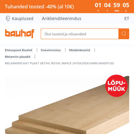
MELAMIINPLAAT PLAAT DETAIL ROYAL MAPLE 2470X295X16M
01
04
59
05
Tuhanded tooted -40% (al 10€)
P
T
MIN
S
Kauplused
Äriklienditeenindus
ET
Ehituspood Bauhof
Siseviimistlus
Mööblidetailid
Melamiin plaadid
MELAMIINPLAAT PLAAT DETAIL ROYAL MAPLE 2470X295X16MM KANDITUD