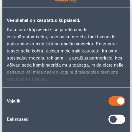
Vaata saadavust
Veebilehel on kasutatud küpsiseid.
Kasutame küpsiseid sisu ja reklaamide
isikupärastamiseks, sotsiaalse meedia funktsioonide
Poest kätte, alates 09.08.2026
pakkumiseks ning liikluse analüüsimiseks. Edastame
Eeldatav kojuvedu al. 16,90 € al. 2-5 tööpäeva
teavet selle kohta, kuidas meie saiti kasutate, ka oma
sotsiaalse meedia, reklaami- ja analüüsipartneritele, kes
võivad seda kombineerida muu teabega, mida olete neile
esitanud või mida nad on kogunud teiepoolse teenuste
Sarnased tooted
kasutamise käigus.
MELAMIINPLAAT
MELAMII
ARTISAN OAK
DETAIL 
Nõusoleku
2470X295X16MM
2470X49
Vajalik
valik
KANDITUD
KANDITU
Tarne pole võimalik
Tarne pole v
Eelistused
VÄLJA MÜÜDUD
VÄ