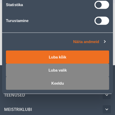
Statistika
Kirjeldus
Turustamine
Spetsifikatsioon
Näita andmeid
Transport
Luba kõik
Luba valik
KLIENDITEENINDUS
Keeldu
TEENUSED
MEISTRIKLUBI