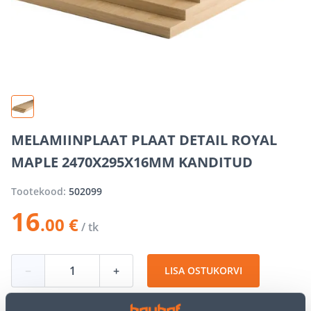
MELAMIINPLAAT PLAAT DETAIL ROYAL
MAPLE 2470X295X16MM KANDITUD
Tootekood:
502099
16
.00 €
/ tk
−
+
LISA OSTUKORVI