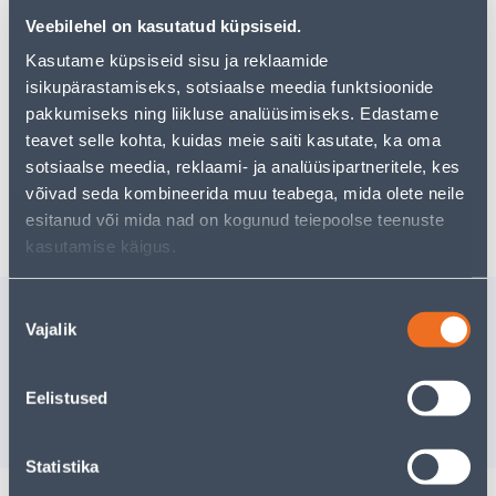
pakkuda!
Veebilehel on kasutatud küpsiseid.
Teie ostlemisrõõm ei pea aga siin lõppema - oma
Kasutame küpsiseid sisu ja reklaamide
uurimistööd saate jätkata, naastes
avalehele
või
kasutades meie võimsat otsingufunktsiooni, et leida
isikupärastamiseks, sotsiaalse meedia funktsioonide
veelgi meelepärasemad valikuid. Head ostlemist!
pakkumiseks ning liikluse analüüsimiseks. Edastame
teavet selle kohta, kuidas meie saiti kasutate, ka oma
sotsiaalse meedia, reklaami- ja analüüsipartneritele, kes
võivad seda kombineerida muu teabega, mida olete neile
Tarne pole võimalik
esitanud või mida nad on kogunud teiepoolse teenuste
kasutamise käigus.
Sarnased tooted
Nõusoleku
Vajalik
valik
VENT.TORU 100MMX3M
VENT.TO
JÄIK
125MMX3
29
.99 €
Eelistused
/tk
17
.99 €
25
.99 €
/t
sisselogitud kliendile
Statistika