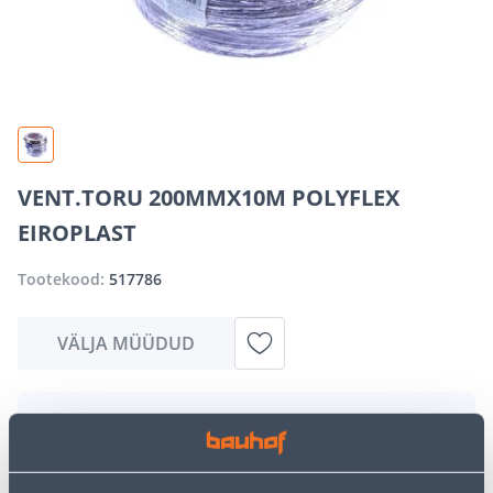
VENT.TORU 200MMX10M POLYFLEX
EIROPLAST
Tootekood:
517786
VÄLJA MÜÜDUD
Vabandame, kuid teavitame teid, et soovitud toode on
hetkel suure nõudluse tõttu ajutiselt otsas. Siiski
pakume suurepäraseid alternatiive samast
tootekategooriast
, mis võivad teile sama palju rõõmu