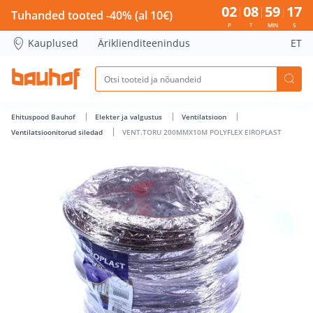
VENT.TORU 200MMX10M POLYFLEX EIROPLAST - Bauhof has
02
08
59
16
Tuhanded tooted -40% (al 10€)
P
T
MIN
S
Kauplused
Äriklienditeenindus
ET
Ehituspood Bauhof
Elekter ja valgustus
Ventilatsioon
Ventilatsioonitorud siledad
VENT.TORU 200MMX10M POLYFLEX EIROPLAST