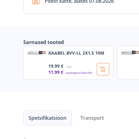
Poest kätte, alates 07.08.2026
Sarnased tooted
KAABEL BVV-LL 2X1,5 10M
19
.99 €
/rull
11
.99 €
sisselogitud kliendile
Spetsifikatsioon
Transport