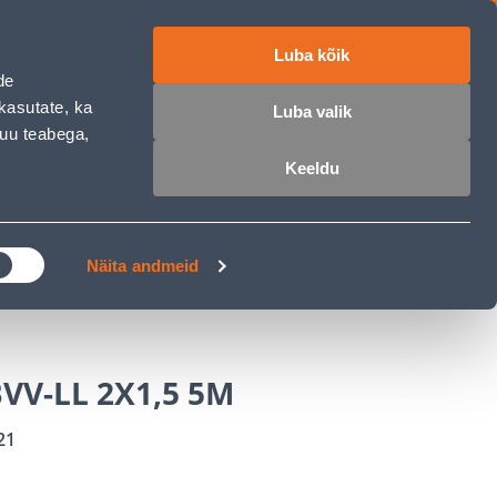
Luba kõik
ET
RU
EN
de
kasutate, ka
Luba valik
muu teabega,
 sisse
Ostunimekiri
Ostukorv
Keeldu
ÄRELMAKS
MEISTRIKLUBI
BLOGI
Näita andmeid
VV-LL 2X1,5 5M
21