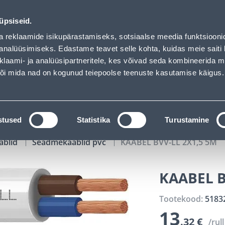
02
15
36
08
Tuhanded tooted -40% (al 10€)
P
T
MIN
S
üpsiseid.
ndus
Teenused
Karjäärileht
a reklaamide isikupärastamiseks, sotsiaalse meedia funktsiooni
analüüsimiseks. Edastame teavet selle kohta, kuidas meie saiti 
klaami- ja analüüsipartneritele, kes võivad seda kombineerida 
OTSI
Logi
 või mida nad on kogunud teiepoolse teenuste kasutamise käigus.
KATALOOGID
TÖÖRIISTALAENUTUS
J
stused
Statistika
Turustamine
ablid
Seadmekaablid pvc
KAABEL BVV-LL 2X1,5 5M
KAABEL B
Tootekood:
5183
13
.32 €
/rull