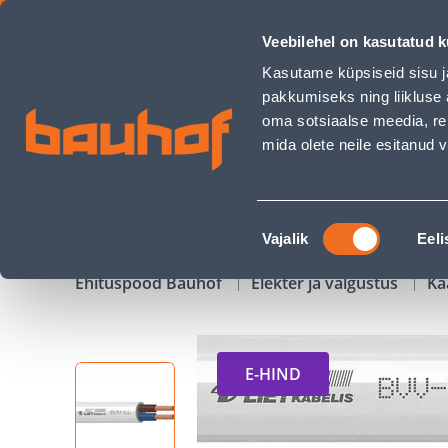
KAABEL BVV-LL 2X1,5 5M - Bauhof has loaded
Veebilehel on kasutatud k
Kauplused
Äriklienditeenindus
Klienditeeni
Kasutame küpsiseid sisu j
pakkumiseks ning liikluse 
oma sotsiaalse meedia, re
mida olete neile esitanud
TOOTED
KAMPAANIAD
Nõusoleku
Vajalik
Eeli
valik
Ehituspood Bauhof
Elekter ja valgustus
Ka
E-HIND