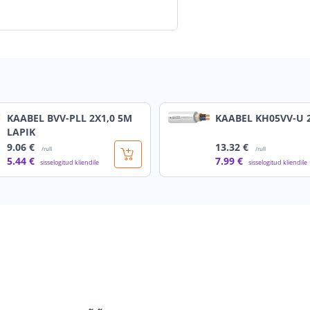
KAABEL BVV-PLL 2X1,0 5M
KAABEL KH05VV-U 
LAPIK
9
.06 €
13
.32 €
/rull
/rull
5
.44 €
7
.99 €
sisselogitud kliendile
sisselogitud kliendile