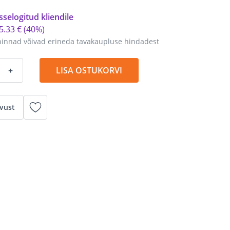
sselogitud kliendile
5
.
33 €
(40%)
hinnad võivad erineda tavakaupluse hindadest
+
LISA OSTUKORVI
vust