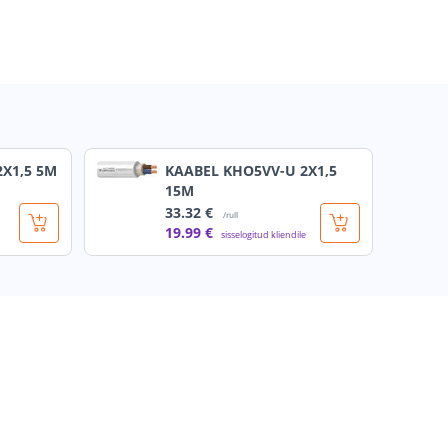
2X1,5 5M
KAABEL KHO5VV-U 2X1,5
15M
33
.32 €
/rull
19
.99 €
sisselogitud kliendile