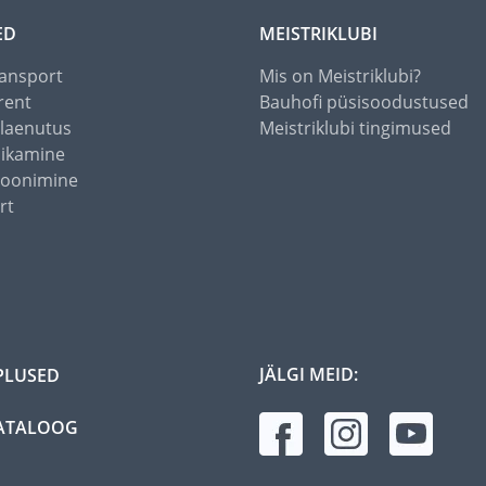
ED
MEISTRIKLUBI
ansport
Mis on Meistriklubi?
rent
Bauhofi püsisoodustused
alaenutus
Meistriklubi tingimused
õikamine
toonimine
rt
JÄLGI MEID:
PLUSED
ATALOOG