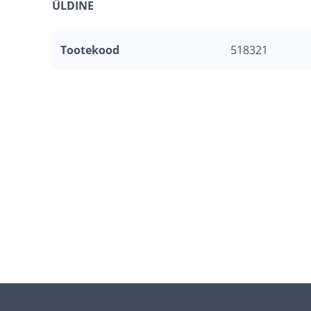
ÜLDINE
Tootekood
518321