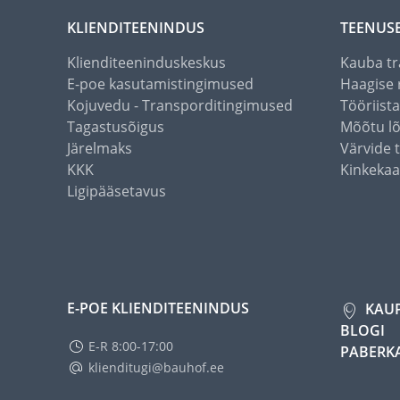
KLIENDITEENINDUS
TEENUS
Klienditeeninduskeskus
Kauba tr
E-poe kasutamistingimused
Haagise 
Kojuvedu - Transporditingimused
Tööriist
Tagastusõigus
Mõõtu l
Järelmaks
Värvide 
KKK
Kinkekaa
Ligipääsetavus
E-POE KLIENDITEENINDUS
KAU
BLOGI
E-R 8:00-17:00
PABERK
klienditugi@bauhof.ee