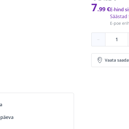
7
.99 €
E-hind si
Säästad
E-poe eri
−
Vaata saada
va
ööpäeva