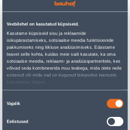
−
+
LISA OSTUKORVI
Veebilehel on kasutatud küpsiseid.
Vaata saadavust
Kasutame küpsiseid sisu ja reklaamide
isikupärastamiseks, sotsiaalse meedia funktsioonide
pakkumiseks ning liikluse analüüsimiseks. Edastame
teavet selle kohta, kuidas meie saiti kasutate, ka oma
Eeldatav kojuvedu 3,69 € al. 2-5 tööpäeva
sotsiaalse meedia, reklaami- ja analüüsipartneritele, kes
Tarne pakiautomaati al. 2,29 € al. 2-5 tööpäeva
võivad seda kombineerida muu teabega, mida olete neile
esitanud või mida nad on kogunud teiepoolse teenuste
Poest kätte, alates 08.08.2026
kasutamise käigus.
Nõusoleku
Vajalik
valik
Sarnased tooted
KARDINAPUU KOMPLEKT
KARDINA
Eelistused
BERGAMO 240CM Ø28
STANDAR
TUME TAMM
VALGE