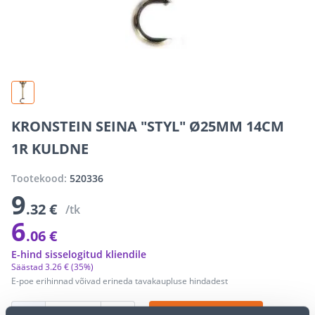
KRONSTEIN SEINA "STYL" Ø25MM 14CM
1R KULDNE
Tootekood:
520336
9
.32 €
/tk
6
.06 €
E-hind sisselogitud kliendile
Säästad
3
.
26 €
(35%)
E-poe erihinnad võivad erineda tavakaupluse hindadest