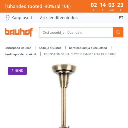
KRONSTEIN SEINA &quot;STYL&quot; Ø25MM 14CM 1R KULDN
02
14
03
22
Tuhanded tooted -40% (al 10€)
P
T
MIN
S
Kauplused
Äriklienditeenindus
ET
Ehituspood Bauhof
Kodu ja sisustus
Kardinapuud ja aknakatted
Kardinapuude tarvikud
KRONSTEIN SEINA "STYL" Ø25MM 14CM 1R KULDNE
E-HIND