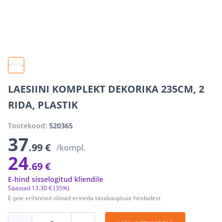
LAESIINI KOMPLEKT DEKORIKA 235CM, 2
RIDA, PLASTIK
Tootekood:
520365
37
.99 €
/kompl.
24
.69 €
E-hind sisselogitud kliendile
Säästad
13
.
30 €
(35%)
E-poe erihinnad võivad erineda tavakaupluse hindadest