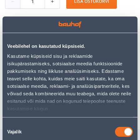
−
+
LISA OSTUKORVI
Vaata saadavust
Veebilehel on kasutatud küpsiseid.
• Kahel real laesiini komplekt pikkusega 235 cm.
Kasutame küpsiseid sisu ja reklaamide
• Komplektis liugur koos 56 konksuga, nurgad siini
isikupärastamiseks, sotsiaalse meedia funktsioonide
lõpetamiseks ning kinnitusvahendite komplekt.
pakkumiseks ning liikluse analüüsimiseks. Edastame
• 14-päevane tagastusõigus.
teavet selle kohta, kuidas meie saiti kasutate, ka oma
sotsiaalse meedia, reklaami- ja analüüsipartneritele, kes
võivad seda kombineerida muu teabega, mida olete neile
Poest kätte, alates 08.08.2026
esitanud või mida nad on kogunud teiepoolse teenuste
Eeldatav kojuvedu al. 16,90 € al. 2-5 tööpäeva
kasutamise käigus.
Nõusoleku
Vajalik
valik
Sarnased tooted