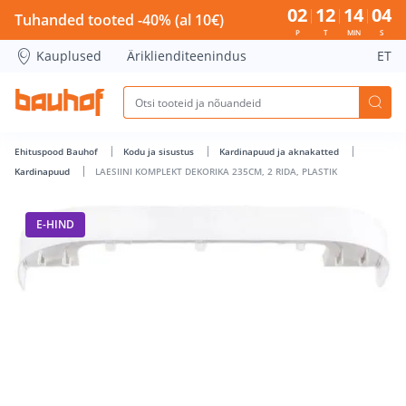
LAESIINI KOMPLEKT DEKORIKA 235CM, 2 RIDA, PLASTIK - Bau
02
12
14
03
Tuhanded tooted -40% (al 10€)
P
T
MIN
S
Kauplused
Äriklienditeenindus
ET
Ehituspood Bauhof
Kodu ja sisustus
Kardinapuud ja aknakatted
Kardinapuud
LAESIINI KOMPLEKT DEKORIKA 235CM, 2 RIDA, PLASTIK
E-HIND