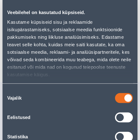
Vaata saadavust
Veebilehel on kasutatud küpsiseid.
Kasutame küpsiseid sisu ja reklaamide
isikupärastamiseks, sotsiaalse meedia funktsioonide
Eeldatav kojuvedu 3,69 € al. 2-5 tööpäeva
pakkumiseks ning liikluse analüüsimiseks. Edastame
teavet selle kohta, kuidas meie saiti kasutate, ka oma
Tarne pakiautomaati al. 2,29 € al. 2-5 tööpäeva
sotsiaalse meedia, reklaami- ja analüüsipartneritele, kes
võivad seda kombineerida muu teabega, mida olete neile
Poest kätte, alates 07.08.2026
esitanud või mida nad on kogunud teiepoolse teenuste
kasutamise käigus.
Sarnased tooted
Nõusoleku
Vajalik
valik
LIUGURID (PLAST) U-
HAAGID (
SIINILE 30TK.
SIINILE 3
Eelistused
2
.52 €
2
.12 €
/tk
/pa
1
.64 €
1
.38 €
sisselogitud kliendile
sisselogitud kl
Statistika