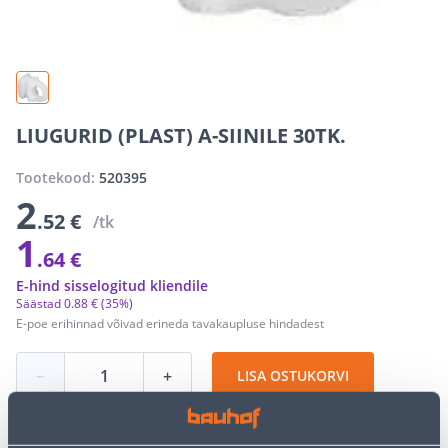
LIUGURID (PLAST) A-SIINILE 30TK.
Tootekood:
520395
2
.52 €
/tk
1
.64 €
E-hind sisselogitud kliendile
Säästad
0
.
88 €
(35%)
E-poe erihinnad võivad erineda tavakaupluse hindadest
−
+
LISA OSTUKORVI