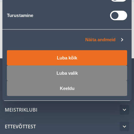
Turustamine
Spetsifikatsioon
Transport
Näita andmeid
Luba kõik
Luba valik
KLIENDITEENINDUS
Keeldu
TEENUSED
MEISTRIKLUBI
ETTEVÕTTEST