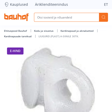
LIUGURID (PLAST) A-SIINILE 30TK. - Bauhof has loaded
Kauplused
Äriklienditeenindus
ET
Ehituspood Bauhof
Kodu ja sisustus
Kardinapuud ja aknakatted
Kardinapuude tarvikud
LIUGURID (PLAST) A-SIINILE 30TK.
E-HIND