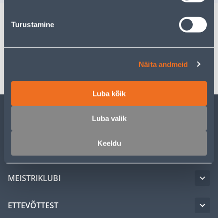
Turustamine
Spetsifikatsioon
Transport
Näita andmeid
Luba kõik
Luba valik
KLIENDITEENINDUS
Keeldu
TEENUSED
MEISTRIKLUBI
ETTEVÕTTEST