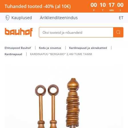
KARDINAPUU &quot;BERGAMO&quot; 2,4M TUME TAMM - Ba
00
10
17
00
Tuhanded tooted -40% (al 10€)
P
T
MIN
S
Kauplused
Äriklienditeenindus
ET
Ehituspood Bauhof
Kodu ja sisustus
Kardinapuud ja aknakatted
Kardinapuud
KARDINAPUU "BERGAMO" 2,4M TUME TAMM