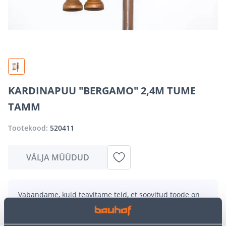
KARDINAPUU "BERGAMO" 2,4M TUME
TAMM
Tootekood:
520411
VÄLJA MÜÜDUD
Vabandame, kuid teavitame teid, et soovitud toode on
hetkel suure nõudluse tõttu ajutiselt otsas. Siiski
pakume suurepäraseid alternatiive samast
tootekategooriast
, mis võivad teile sama palju rõõmu