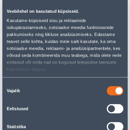
pakkuda!
Teie ostlemisrõõm ei pea aga siin lõppema - oma
Veebilehel on kasutatud küpsiseid.
uurimistööd saate jätkata, naastes
avalehele
või
Kasutame küpsiseid sisu ja reklaamide
kasutades meie võimsat otsingufunktsiooni, et leida
isikupärastamiseks, sotsiaalse meedia funktsioonide
veelgi meelepärasemad valikuid. Head ostlemist!
pakkumiseks ning liikluse analüüsimiseks. Edastame
teavet selle kohta, kuidas meie saiti kasutate, ka oma
sotsiaalse meedia, reklaami- ja analüüsipartneritele, kes
Tarne pole võimalik
võivad seda kombineerida muu teabega, mida olete neile
esitanud või mida nad on kogunud teiepoolse teenuste
kasutamise käigus.
Sarnased tooted
Nõusoleku
FIKSAATOR 4TK
KARDINA
Vajalik
valik
ALUMIINIUM SIINILE
KAHEREA
Ø16MM 
Eelistused
Tarne pole v
3
.32 €
/pakk
2
.16 €
VÄ
sisselogitud kliendile
Statistika