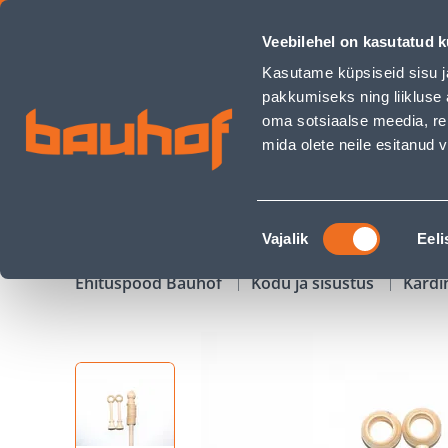
KARDINAPUU &quot;BERGAMO&quot; 1,6M LEPP - Bauhof h
Veebilehel on kasutatud k
Kauplused
Äriklienditeenindus
Klienditeeni
Kasutame küpsiseid sisu j
pakkumiseks ning liikluse 
oma sotsiaalse meedia, re
mida olete neile esitanud
TOOTED
KAMPAANIAD
Nõusoleku
Vajalik
Eeli
valik
Ehituspood Bauhof
Kodu ja sisustus
Kardi