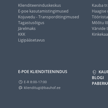
Klienditeeninduskeskus
Kauba tr
E-poe kasutamistingimused
Haagise 
Kojuvedu - Transporditingimused
Tööriist
Tagastusõigus
Mõõtu l
Järelmaks
Värvide 
KKK
Kinkekaa
Ligipääsetavus
E-POE KLIENDITEENINDUS
KAU
BLOGI
E-R 8:00-17:00
PABERK
klienditugi@bauhof.ee