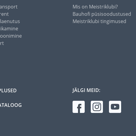
ansport
Mis on Meistriklubi?
rent
Bauhofi püsisoodustused
alaenutus
Meistriklubi tingimused
õikamine
toonimine
rt
JÄLGI MEID:
PLUSED
ATALOOG