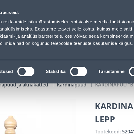
as loaded
02
08
05
22
Tuhanded tooted -40% (al 10€)
P
T
MIN
S
üpsiseid.
ndus
Teenused
Karjäärileht
a reklaamide isikupärastamiseks, sotsiaalse meedia funktsiooni
analüüsimiseks. Edastame teavet selle kohta, kuidas meie saiti 
klaami- ja analüüsipartneritele, kes võivad seda kombineerida 
OTSI
Logi
 või mida nad on kogunud teiepoolse teenuste kasutamise käigus.
KATALOOGID
TÖÖRIISTALAENUTUS
J
stused
Statistika
Turustamine
napuud ja aknakatted
Kardinapuud
KARDINAPUU "B
KARDINA
LEPP
Tootekood:
5204