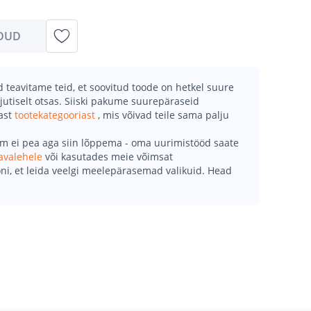
DUD
teavitame teid, et soovitud toode on hetkel suure
jutiselt otsas. Siiski pakume suurepäraseid
mast
tootekategooriast
, mis võivad teile sama palju
õm ei pea aga siin lõppema - oma uurimistööd saate
avalehele
või kasutades meie võimsat
ni, et leida veelgi meelepärasemad valikuid. Head