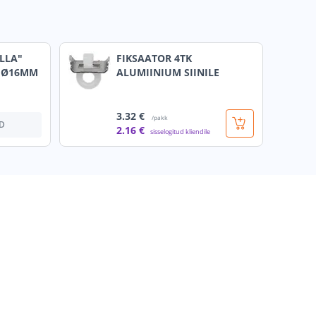
LLA"
FIKSAATOR 4TK
M Ø16MM
ALUMIINIUM SIINILE
3
.32 €
/pakk
D
2
.16 €
sisselogitud kliendile