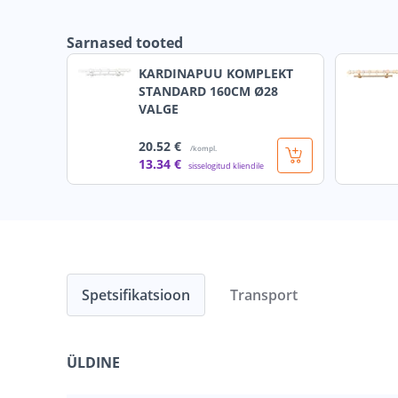
Sarnased tooted
KARDINAPUU KOMPLEKT
STANDARD 160CM Ø28
VALGE
20
.52 €
/kompl.
13
.34 €
sisselogitud kliendile
Spetsifikatsioon
Transport
ÜLDINE