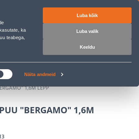
Luba kõik
ET
RU
EN
de
kasutate, ka
Luba valik
muu teabega,
 sisse
Ostunimekiri
Ostukorv
Keeldu
ÄRELMAKS
MEISTRIKLUBI
BLOGI
Näita andmeid
ERGAMO" 1,6M LEPP
PUU "BERGAMO" 1,6M
13