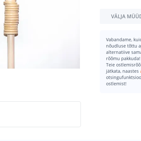
VÄLJA MÜÜ
Vabandame, kuid 
nõudluse tõttu a
alternatiive sa
rõõmu pakkuda!
Teie ostlemisrõ
jätkata, naastes
otsingufunktsioo
ostlemist!