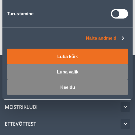
Turustamine
Spetsifikatsioon
Transport
Näita andmeid
Luba kõik
Luba valik
KLIENDITEENINDUS
Keeldu
TEENUSED
MEISTRIKLUBI
ETTEVÕTTEST