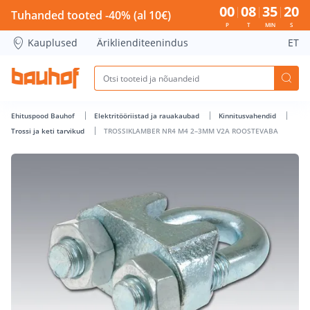
TROSSIKLAMBER NR4 M4 2–3MM V2A ROOSTEVABA - Bauhof 
00
08
35
20
Tuhanded tooted -40% (al 10€)
P
T
MIN
S
Kauplused
Äriklienditeenindus
ET
Ehituspood Bauhof
Elektritööriistad ja rauakaubad
Kinnitusvahendid
Trossi ja keti tarvikud
TROSSIKLAMBER NR4 M4 2–3MM V2A ROOSTEVABA