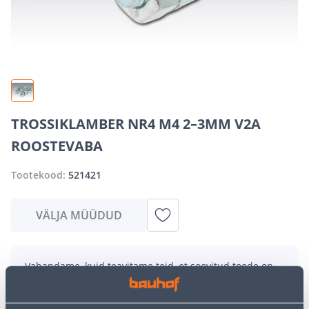
TROSSIKLAMBER NR4 M4 2–3MM V2A
ROOSTEVABA
Tootekood:
521421
VÄLJA MÜÜDUD
Vabandame, kuid teavitame teid, et soovitud toode on
hetkel suure nõudluse tõttu ajutiselt otsas. Siiski
pakume suurepäraseid alternatiive samast
tootekategooriast
, mis võivad teile sama palju rõõmu