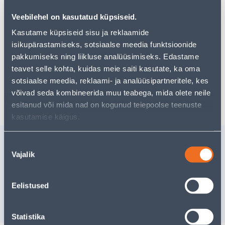
pakkuda!
Veebilehel on kasutatud küpsiseid.
Teie ostlemisrõõm ei pea aga siin lõppema - oma
uurimistööd saate jätkata, naastes
avalehele
või
Kasutame küpsiseid sisu ja reklaamide
kasutades meie võimsat otsingufunktsiooni, et leida
isikupärastamiseks, sotsiaalse meedia funktsioonide
veelgi meelepärasemad valikuid. Head ostlemist!
pakkumiseks ning liikluse analüüsimiseks. Edastame
teavet selle kohta, kuidas meie saiti kasutate, ka oma
sotsiaalse meedia, reklaami- ja analüüsipartneritele, kes
Tarne pole võimalik
võivad seda kombineerida muu teabega, mida olete neile
esitanud või mida nad on kogunud teiepoolse teenuste
kasutamise käigus.
Sarnased tooted
Nõusoleku
Vajalik
valik
TÜÜBEL KIPSPLAADI
RIHTLATT
W.D.4.0 MM 4TK PAKIS
NAILON
Eelistused
9
.32 €
117
.20 €
/pakk
5
.59 €
70
.32 €
sisselogitud kliendile
sisselogitud kl
Statistika