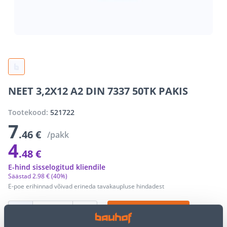
NEET 3,2X12 A2 DIN 7337 50TK PAKIS
Tootekood:
521722
7
.46 €
/pakk
4
.48 €
E-hind sisselogitud kliendile
Säästad
2
.
98 €
(40%)
E-poe erihinnad võivad erineda tavakaupluse hindadest
−
+
LISA OSTUKORVI