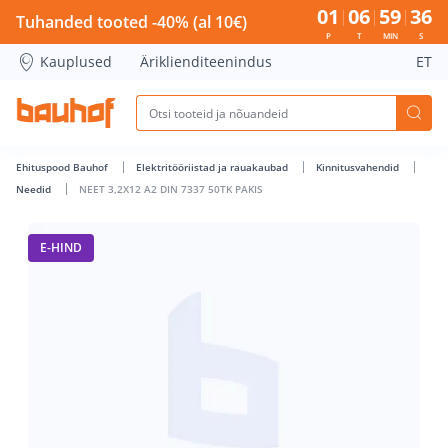
NEET 3,2X12 A2 DIN 7337 50TK PAKIS - Bauhof has loaded
01
06
59
36
Tuhanded tooted -40% (al 10€)
P
T
MIN
S
Kauplused
Äriklienditeenindus
ET
Ehituspood Bauhof
Elektritööriistad ja rauakaubad
Kinnitusvahendid
Needid
NEET 3,2X12 A2 DIN 7337 50TK PAKIS
E-HIND