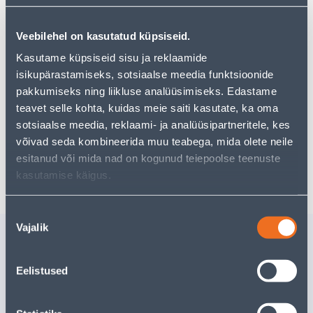
Veebilehel on kasutatud küpsiseid.
Vaata saadavust
Kasutame küpsiseid sisu ja reklaamide
isikupärastamiseks, sotsiaalse meedia funktsioonide
pakkumiseks ning liikluse analüüsimiseks. Edastame
teavet selle kohta, kuidas meie saiti kasutate, ka oma
Eeldatav kojuvedu 3,69 € al. 2-5 tööpäeva
sotsiaalse meedia, reklaami- ja analüüsipartneritele, kes
Tarne pakiautomaati al. 2,29 € al. 2-5 tööpäeva
võivad seda kombineerida muu teabega, mida olete neile
esitanud või mida nad on kogunud teiepoolse teenuste
Poest kätte, alates 09.08.2026
kasutamise käigus.
Nõusoleku
Vajalik
valik
Sarnased tooted
NEET 3,2X8 RR29 PUNAN
NEET 3,2
Eelistused
50TK PAKIS
ROHELINE
4
.39 €
3
.72 €
/pakk
/pa
2
.63 €
2
.23 €
sisselogitud kliendile
sisselogitud kl