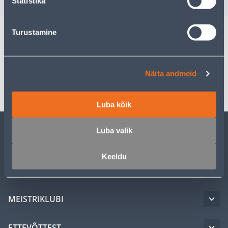
Statistika
Turustamine
Spetsifikatsioon
Näita andmeid
Transport
Luba kõik
Luba valik
KLIENDITEENINDUS
Keeldu
TEENUSED
MEISTRIKLUBI
ETTEVÕTTEST