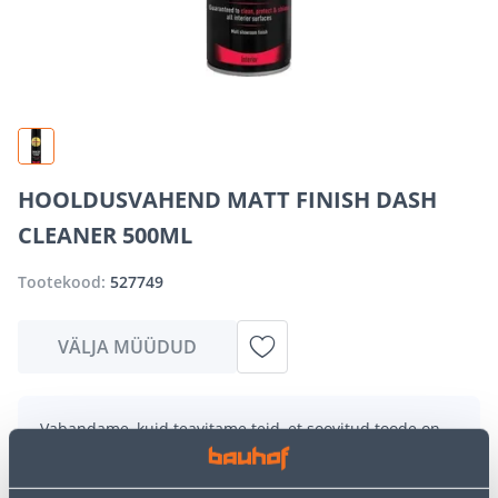
HOOLDUSVAHEND MATT FINISH DASH
CLEANER 500ML
Tootekood:
527749
VÄLJA MÜÜDUD
Vabandame, kuid teavitame teid, et soovitud toode on
hetkel suure nõudluse tõttu ajutiselt otsas. Siiski
pakume suurepäraseid alternatiive samast
tootekategooriast
, mis võivad teile sama palju rõõmu