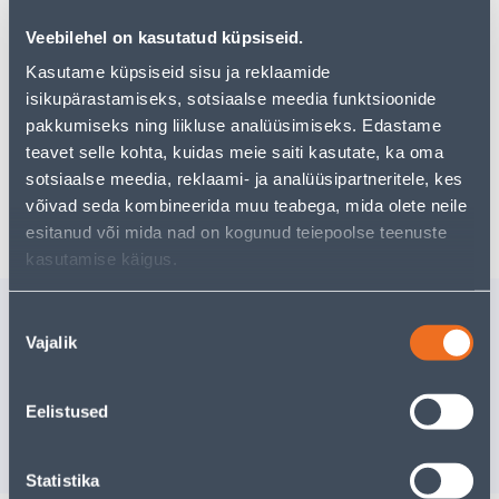
pakkuda!
Veebilehel on kasutatud küpsiseid.
Teie ostlemisrõõm ei pea aga siin lõppema - oma
uurimistööd saate jätkata, naastes
avalehele
või
Kasutame küpsiseid sisu ja reklaamide
kasutades meie võimsat otsingufunktsiooni, et leida
isikupärastamiseks, sotsiaalse meedia funktsioonide
veelgi meelepärasemad valikuid. Head ostlemist!
pakkumiseks ning liikluse analüüsimiseks. Edastame
teavet selle kohta, kuidas meie saiti kasutate, ka oma
sotsiaalse meedia, reklaami- ja analüüsipartneritele, kes
Tarne pole võimalik
võivad seda kombineerida muu teabega, mida olete neile
esitanud või mida nad on kogunud teiepoolse teenuste
kasutamise käigus.
Sarnased tooted
Nõusoleku
Vajalik
valik
AUTOŠAMPOON VAHAGA
AUTOŠAM
500ML ALFA KEM
500ML A
Eelistused
3
.46 €
2
.66 €
/tk
/tk
2
.08 €
1
.60 €
sisselogitud kliendile
sisselogitud kl
Statistika