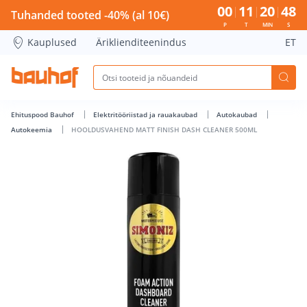
HOOLDUSVAHEND MATT FINISH DASH CLEANER 500ML - Bau
00
11
20
48
Tuhanded tooted -40% (al 10€)
P
T
MIN
S
Kauplused
Äriklienditeenindus
ET
Ehituspood Bauhof
Elektritööriistad ja rauakaubad
Autokaubad
Autokeemia
HOOLDUSVAHEND MATT FINISH DASH CLEANER 500ML