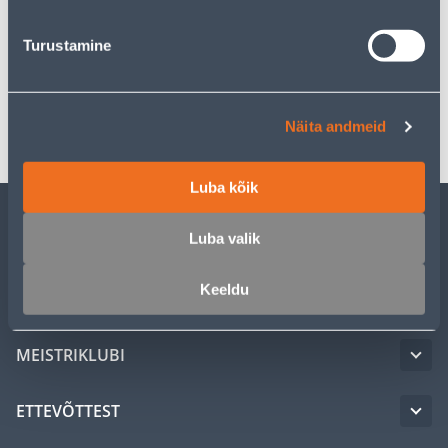
Turustamine
Spetsifikatsioon
Transport
Näita andmeid
Luba kõik
Luba valik
KLIENDITEENINDUS
Keeldu
TEENUSED
MEISTRIKLUBI
ETTEVÕTTEST