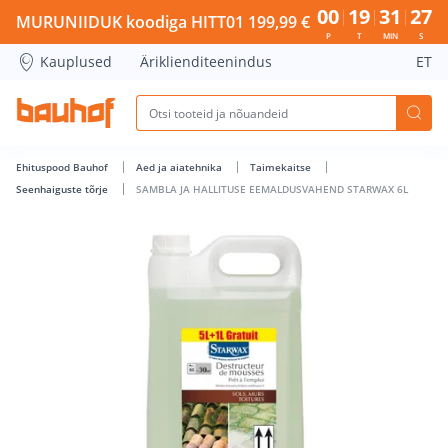
SAMBLA JA HALLITUSE EEMALDUSVAHEND STARWAX 6L - Bau
00
19
31
26
MURUNIIDUK koodiga HITT01 199,99 €
P
T
MIN
S
Kauplused
Äriklienditeenindus
ET
Ehituspood Bauhof
Aed ja aiatehnika
Taimekaitse
Seenhaiguste tõrje
SAMBLA JA HALLITUSE EEMALDUSVAHEND STARWAX 6L