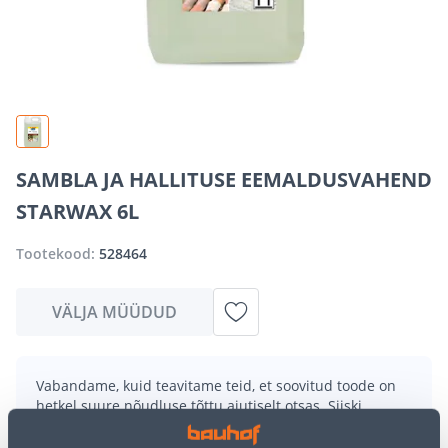
SAMBLA JA HALLITUSE EEMALDUSVAHEND
STARWAX 6L
Tootekood:
528464
VÄLJA MÜÜDUD
Vabandame, kuid teavitame teid, et soovitud toode on
hetkel suure nõudluse tõttu ajutiselt otsas. Siiski
pakume suurepäraseid alternatiive samast
tootekategooriast
, mis võivad teile sama palju rõõmu