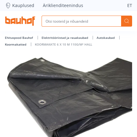
KOORMAKATE 6 X 10 M 110G/M² HALL - Bauhof has loaded
Kauplused
Äriklienditeenindus
ET
Ehituspood Bauhof
Elektritööriistad ja rauakaubad
Autokaubad
Koormakatted
KOORMAKATE 6 X 10 M 110G/M² HALL