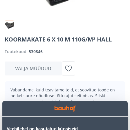
KOORMAKATE 6 X 10 M 110G/M² HALL
Tootekood:
530846
VÄLJA MÜÜDUD
Vabandame, kuid teavitame teid, et soovitud toode on
hetkel suure nõudluse tõttu ajutiselt otsas. Siiski
pakume suurepäraseid alternatiive samast
tootekategooriast
, mis võivad teile sama palju rõõmu
pakkuda!
Teie ostlemisrõõm ei pea aga siin lõppema - oma
uurimistööd saate jätkata, naastes
avalehele
või
Veebilehel on kasutatud küpsiseid.