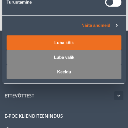
Turustamine
Transport
Näita andmeid
Luba kõik
KLIENDITEENINDUS
Luba valik
TEENUSED
Keeldu
MEISTRIKLUBI
ETTEVÕTTEST
E-POE KLIENDITEENINDUS