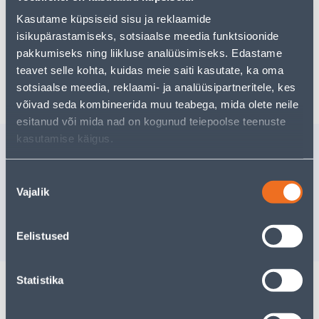
kasutades meie võimsat otsingufunktsiooni, et leida
veelgi meelepärasemad valikuid. Head ostlemist!
Kasutame küpsiseid sisu ja reklaamide
isikupärastamiseks, sotsiaalse meedia funktsioonide
pakkumiseks ning liikluse analüüsimiseks. Edastame
teavet selle kohta, kuidas meie saiti kasutate, ka oma
Tarne pole võimalik
sotsiaalse meedia, reklaami- ja analüüsipartneritele, kes
võivad seda kombineerida muu teabega, mida olete neile
esitanud või mida nad on kogunud teiepoolse teenuste
kasutamise käigus.
Sarnased tooted
KIILANKUR M6X100 ZN
LÖÖKMUT
Nõusoleku
10TK PAKIS
10TK PAK
Vajalik
valik
9
.06 €
2
.66 €
/pakk
/pa
5
.89 €
1
.73 €
Eelistused
sisselogitud kliendile
sisselogitud kl
Statistika
Spetsifikatsioon