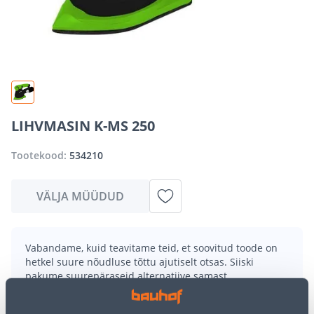
LIHVMASIN K-MS 250
Tootekood:
534210
VÄLJA MÜÜDUD
Vabandame, kuid teavitame teid, et soovitud toode on
hetkel suure nõudluse tõttu ajutiselt otsas. Siiski
pakume suurepäraseid alternatiive samast
tootekategooriast
, mis võivad teile sama palju rõõmu
pakkuda!