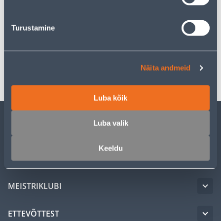
Kirjeldus
Turustamine
Spetsifikatsioon
Transport
Näita andmeid
Luba kõik
Luba valik
KLIENDITEENINDUS
Keeldu
TEENUSED
MEISTRIKLUBI
ETTEVÕTTEST