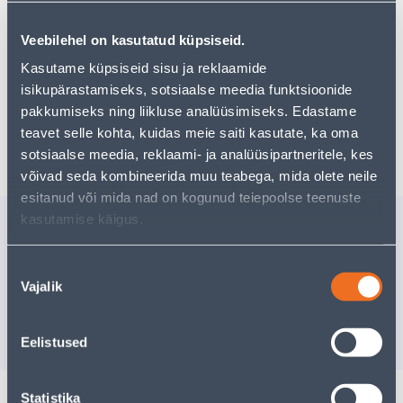
Teie ostlemisrõõm ei pea aga siin lõppema - oma
uurimistööd saate jätkata, naastes
avalehele
või
Veebilehel on kasutatud küpsiseid.
kasutades meie võimsat otsingufunktsiooni, et leida
veelgi meelepärasemad valikuid. Head ostlemist!
Kasutame küpsiseid sisu ja reklaamide
isikupärastamiseks, sotsiaalse meedia funktsioonide
pakkumiseks ning liikluse analüüsimiseks. Edastame
Tarne pole võimalik
teavet selle kohta, kuidas meie saiti kasutate, ka oma
sotsiaalse meedia, reklaami- ja analüüsipartneritele, kes
võivad seda kombineerida muu teabega, mida olete neile
esitanud või mida nad on kogunud teiepoolse teenuste
kasutamise käigus.
Sarnased tooted
LIHVMASIN BO3710 180W
KETASLÕ
Nõusoleku
MAKITA
GA9020S
Vajalik
valik
Tarne pole v
VÄ
74
.90 €
/tk
Eelistused
Statistika