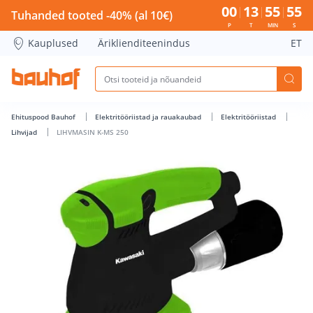
LIHVMASIN K-MS 250 - Bauhof has loaded
00
13
55
55
Tuhanded tooted -40% (al 10€)
P
T
MIN
S
Kauplused
Äriklienditeenindus
ET
Ehituspood Bauhof
Elektritööriistad ja rauakaubad
Elektritööriistad
Lihvijad
LIHVMASIN K-MS 250