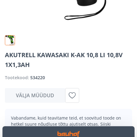
AKUTRELL KAWASAKI K-AK 10,8 LI 10,8V
1X1,3AH
Tootekood:
534220
VÄLJA MÜÜDUD
Vabandame, kuid teavitame teid, et soovitud toode on
hetkel suure nõudluse tõttu ajutiselt otsas. Siiski
pakume suurepäraseid alternatiive samast
tootekategooriast
, mis võivad teile sama palju rõõmu