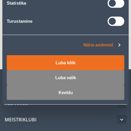
Statistika
Kirjeldus
Turustamine
Spetsifikatsioon
Näita andmeid
Transport
Luba kõik
Luba valik
KLIENDITEENINDUS
Keeldu
TEENUSED
MEISTRIKLUBI