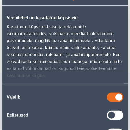
pakkuda!
Teie ostlemisrõõm ei pea aga siin lõppema - oma
uurimistööd saate jätkata, naastes
avalehele
või
Veebilehel on kasutatud küpsiseid.
kasutades meie võimsat otsingufunktsiooni, et leida
Kasutame küpsiseid sisu ja reklaamide
veelgi meelepärasemad valikuid. Head ostlemist!
isikupärastamiseks, sotsiaalse meedia funktsioonide
pakkumiseks ning liikluse analüüsimiseks. Edastame
teavet selle kohta, kuidas meie saiti kasutate, ka oma
Tarne pole võimalik
sotsiaalse meedia, reklaami- ja analüüsipartneritele, kes
võivad seda kombineerida muu teabega, mida olete neile
esitanud või mida nad on kogunud teiepoolse teenuste
kasutamise käigus.
Sarnased tooted
POLT OSAKEERE CLINT
KATUSEKR
Nõusoleku
8.8 M8X60 ZN DIN 931
23 TUME
Vajalik
valik
10TK
7
.99 €
6
.39 €
/pakk
/pa
4
.79 €
3
.83 €
Eelistused
sisselogitud kliendile
sisselogitud kl