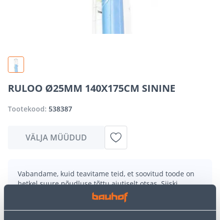
RULOO Ø25MM 140X175CM SININE
Tootekood:
538387
VÄLJA MÜÜDUD
Vabandame, kuid teavitame teid, et soovitud toode on
hetkel suure nõudluse tõttu ajutiselt otsas. Siiski
pakume suurepäraseid alternatiive samast
tootekategooriast
, mis võivad teile sama palju rõõmu
pakkuda!