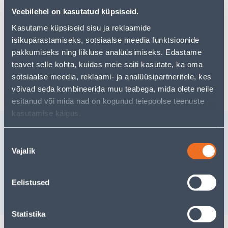
Teie ostlemisrõõm ei pea aga siin lõppema - oma
Veebilehel on kasutatud küpsiseid.
uurimistööd saate jätkata, naastes
avalehele
või
kasutades meie võimsat otsingufunktsiooni, et leida
Kasutame küpsiseid sisu ja reklaamide
veelgi meelepärasemad valikuid. Head ostlemist!
isikupärastamiseks, sotsiaalse meedia funktsioonide
pakkumiseks ning liikluse analüüsimiseks. Edastame
teavet selle kohta, kuidas meie saiti kasutate, ka oma
Tarne pole võimalik
sotsiaalse meedia, reklaami- ja analüüsipartneritele, kes
võivad seda kombineerida muu teabega, mida olete neile
esitanud või mida nad on kogunud teiepoolse teenuste
kasutamise käigus.
Sarnased tooted
Nõusoleku
RULOO Ø25MM
RULOO 
Vajalik
120X175CM HELESININE
80X230C
valik
Tarne pole võimalik
Tarne pole v
Eelistused
VÄLJA MÜÜDUD
VÄ
Statistika