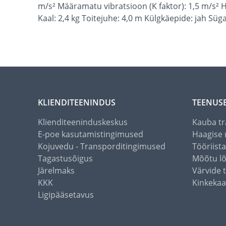
m/s² Määramatu vibratsioon (K faktor): 1,5 m/s² 
Kaal: 2,4 kg Toitejuhe: 4,0 m Külgkäepide: jah Süga
KLIENDITEENINDUS
TEENUS
Klienditeeninduskeskus
Kauba tr
E-poe kasutamistingimused
Haagise 
Kojuvedu - Transporditingimused
Tööriist
Tagastusõigus
Mõõtu l
Järelmaks
Värvide 
KKK
Kinkekaa
Ligipääsetavus