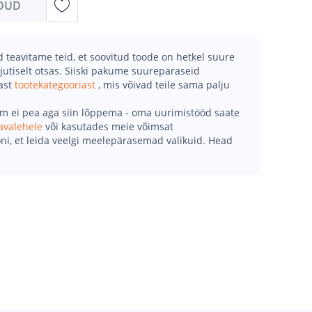
DUD
teavitame teid, et soovitud toode on hetkel suure
jutiselt otsas. Siiski pakume suurepäraseid
mast
tootekategooriast
, mis võivad teile sama palju
õm ei pea aga siin lõppema - oma uurimistööd saate
avalehele
või kasutades meie võimsat
ni, et leida veelgi meelepärasemad valikuid. Head