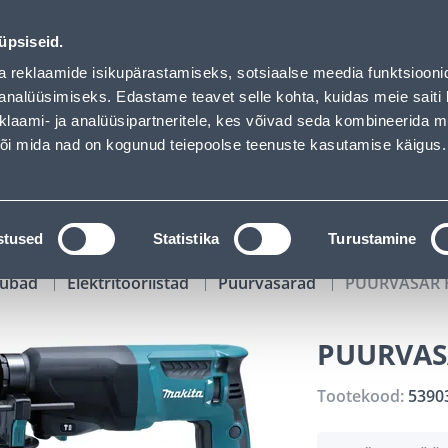
01
15
45
45
Tuhanded tooted -40% (al 10€)
P
T
MIN
S
üpsiseid.
ndus
Teenused
Karjäärileht
a reklaamide isikupärastamiseks, sotsiaalse meedia funktsiooni
analüüsimiseks. Edastame teavet selle kohta, kuidas meie saiti 
klaami- ja analüüsipartneritele, kes võivad seda kombineerida 
OTSI
Logi
 või mida nad on kogunud teiepoolse teenuste kasutamise käigus.
KATALOOGID
TÖÖRIISTALAENUTUS
J
stused
Statistika
Turustamine
kaubad
Elektritööriistad
Puurvasarad
PUURVASAR 
PUURVAS
Tootekood:
5390