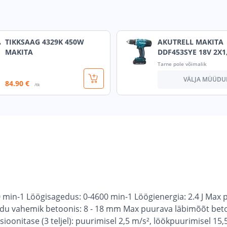
TIKKSAAG 4329K 450W
AKUTRELL MAKITA
MAKITA
DDF453SYE 18V 2X1
Tarne pole võimalik
VÄLJA MÜÜDU
84
.90 €
/tk
 min-1 Löögisagedus: 0-4600 min-1 Löögienergia: 2.4 J Max 
u vahemik betoonis: 8 - 18 mm Max puurava läbimõõt bet
atsioonitase (3 teljel): puurimisel 2,5 m/s², löökpuurimisel 