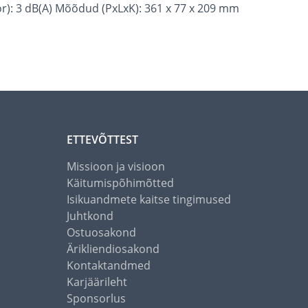
r): 3 dB(A) Mõõdud (PxLxK): 361 x 77 x 209 mm
ETTEVÕTTEST
Missioon ja visioon
Käitumispõhimõtted
Isikuandmete kaitse tingimused
Juhtkond
Ostuosakond
Ärikliendiosakond
Kontaktandmed
Karjäärileht
Sponsorlus