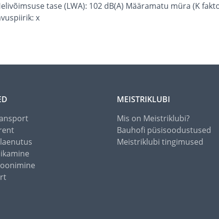
Helivõimsuse tase (LWA): 102 dB(A) Määramatu müra (K fakto
vuspiirik: x
ED
MEISTRIKLUBI
ansport
Mis on Meistriklubi?
rent
Bauhofi püsisoodustused
alaenutus
Meistriklubi tingimused
õikamine
toonimine
rt