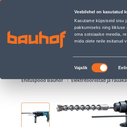
PUURVASAR HR2610 - Bauhof has loaded
Veebilehel on kasutatud k
Kauplused
Äriklienditeenindus
Klienditeeni
Kasutame küpsiseid sisu j
pakkumiseks ning liikluse 
oma sotsiaalse meedia, re
mida olete neile esitanud
TOOTED
KAMPAANIAD
Nõusoleku
Vajalik
Eeli
valik
Ehituspood Bauhof
Elektritööriistad ja raua