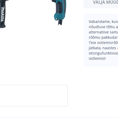
VÄLJA MÜÜ
Vabandame, kuid 
nõudluse tõttu a
alternatiive sa
rõõmu pakkuda!
Teie ostlemisrõ
jätkata, naastes
otsingufunktsioo
ostlemist!