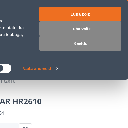
Luba kõik
ET
RU
EN
de
kasutate, ka
Luba valik
muu teabega,
 sisse
Ostunimekiri
Ostukorv
Keeldu
ÄRELMAKS
MEISTRIKLUBI
BLOGI
Näita andmeid
HR2610
AR HR2610
34