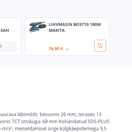
LIHVMASIN BO3710 180W
,5AH
MAKITA
D
74
.90 €
/tk
puurava läbimõõt: betoonis 26 mm, terases 13
oonis TCT otsikuga: 68 mm Kohandatud SDS-PLUS
15,5 m/s², meiseldamisel sirge külgkäepidemega 9,5