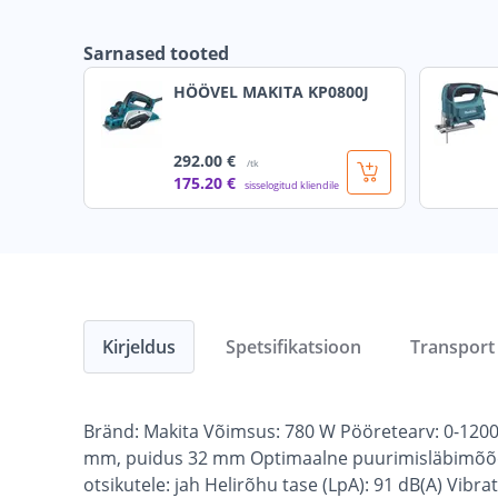
Sarnased tooted
HÖÖVEL MAKITA KP0800J
292
.00 €
/tk
175
.20 €
sisselogitud kliendile
Kirjeldus
Spetsifikatsioon
Transport
Bränd: Makita Võimsus: 780 W Pööretearv: 0-1200
mm, puidus 32 mm Optimaalne puurimisläbimõõd
otsikutele: jah Helirõhu tase (LpA): 91 dB(A) Vibr