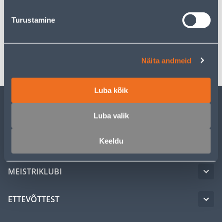
Turustamine
Spetsifikatsioon
Transport
Näita andmeid
Luba kõik
KLIENDITEENINDUS
Luba valik
Keeldu
TEENUSED
MEISTRIKLUBI
ETTEVÕTTEST