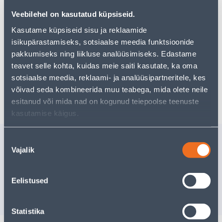
pakkuda!
Veebilehel on kasutatud küpsiseid.
Teie ostlemisrõõm ei pea aga siin lõppema - oma
uurimistööd saate jätkata, naastes
avalehele
või
Kasutame küpsiseid sisu ja reklaamide
kasutades meie võimsat otsingufunktsiooni, et leida
isikupärastamiseks, sotsiaalse meedia funktsioonide
veelgi meelepärasemad valikuid. Head ostlemist!
pakkumiseks ning liikluse analüüsimiseks. Edastame
teavet selle kohta, kuidas meie saiti kasutate, ka oma
sotsiaalse meedia, reklaami- ja analüüsipartneritele, kes
Tarne pole võimalik
võivad seda kombineerida muu teabega, mida olete neile
esitanud või mida nad on kogunud teiepoolse teenuste
kasutamise käigus.
Sarnased tooted
Nõusoleku
Vajalik
valik
PÜSTOLPIHUSTI
SAVIPOT
NELJAFUNKTSIOONILINE
Kampaaniahi
kehtib kuni
3
Eelistused
27
.99 €
/tk
3
.06 €
18
.19 €
1
.53 €
/ tk
sisselogitud kliendile
Statistika