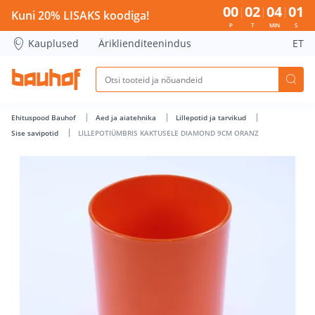
LILLEPOTIÜMBRIS KAKTUSELE DIAMOND 9CM ORANZ - Bauho
00
02
04
00
Kuni 20% LISAKS koodiga!
P
T
MIN
S
Kauplused
Äriklienditeenindus
ET
Ehituspood Bauhof
Aed ja aiatehnika
Lillepotid ja tarvikud
Sise savipotid
LILLEPOTIÜMBRIS KAKTUSELE DIAMOND 9CM ORANZ