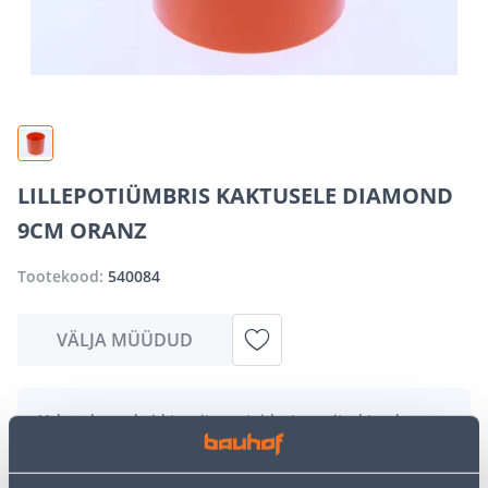
LILLEPOTIÜMBRIS KAKTUSELE DIAMOND
9CM ORANZ
Tootekood:
540084
VÄLJA MÜÜDUD
Vabandame, kuid teavitame teid, et soovitud toode on
hetkel suure nõudluse tõttu ajutiselt otsas. Siiski
pakume suurepäraseid alternatiive samast
tootekategooriast
, mis võivad teile sama palju rõõmu