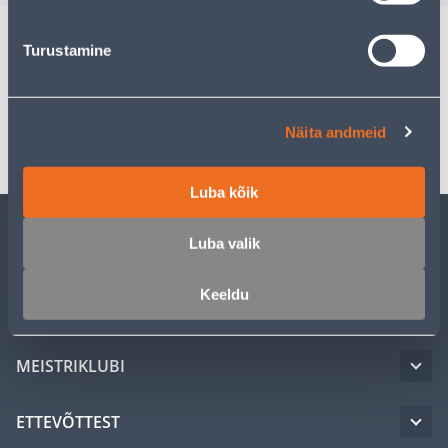
Turustamine
Spetsifikatsioon
Transport
Näita andmeid
Luba kõik
Luba valik
KLIENDITEENINDUS
Keeldu
TEENUSED
MEISTRIKLUBI
ETTEVÕTTEST