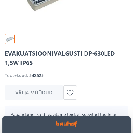
EVAKUATSIOONIVALGUSTI DP-630LED
1,5W IP65
Tootekood:
542625
VÄLJA MÜÜDUD
Vabandame, kuid teavitame teid, et soovitud toode on
hetkel suure nõudluse tõttu ajutiselt otsas. Siiski
pakume suurepäraseid alternatiive samast
tootekategooriast
, mis võivad teile sama palju rõõmu