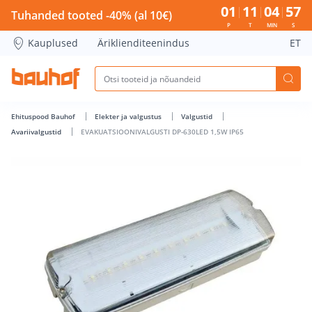
EVAKUATSIOONIVALGUSTI DP-630LED 1,5W IP65 - Bauhof ha
01
11
04
57
Tuhanded tooted -40% (al 10€)
P
T
MIN
S
Kauplused
Äriklienditeenindus
ET
Ehituspood Bauhof
Elekter ja valgustus
Valgustid
Avariivalgustid
EVAKUATSIOONIVALGUSTI DP-630LED 1,5W IP65