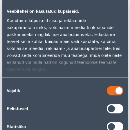
pakkuda!
Teie ostlemisrõõm ei pea aga siin lõppema - oma
Veebilehel on kasutatud küpsiseid.
uurimistööd saate jätkata, naastes
avalehele
või
Kasutame küpsiseid sisu ja reklaamide
kasutades meie võimsat otsingufunktsiooni, et leida
isikupärastamiseks, sotsiaalse meedia funktsioonide
veelgi meelepärasemad valikuid. Head ostlemist!
pakkumiseks ning liikluse analüüsimiseks. Edastame
teavet selle kohta, kuidas meie saiti kasutate, ka oma
sotsiaalse meedia, reklaami- ja analüüsipartneritele, kes
Tarne pole võimalik
võivad seda kombineerida muu teabega, mida olete neile
esitanud või mida nad on kogunud teiepoolse teenuste
kasutamise käigus.
Sarnased tooted
Nõusoleku
VÄLISVALGUSTI MORO
VÄLISVAL
Vajalik
valik
DL-35 35W GU10 IP67
40 40W E
Eelistused
Tarne pole võimalik
Tarne pole v
VÄLJA MÜÜDUD
VÄ
Statistika