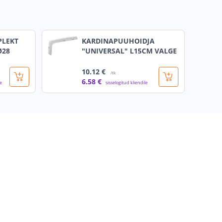
PLEKT
KARDINAPUUHOIDJA
Ø28
"UNIVERSAL" L15CM VALGE
10
.12 €
/tk
6
.58 €
le
sisselogitud kliendile