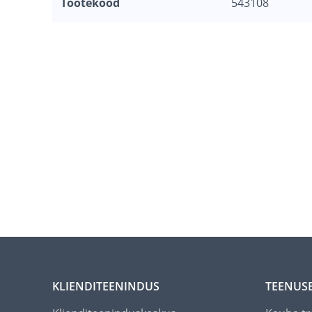
Tootekood
543108
KLIENDITEENINDUS
TEENUS