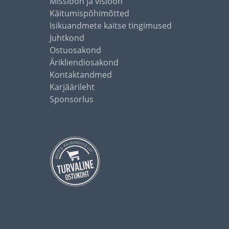
Missioon ja visioon
Käitumispõhimõtted
Isikuandmete kaitse tingimused
Juhtkond
Ostuosakond
Ärikliendiosakond
Kontaktandmed
Karjäärileht
Sponsorlus