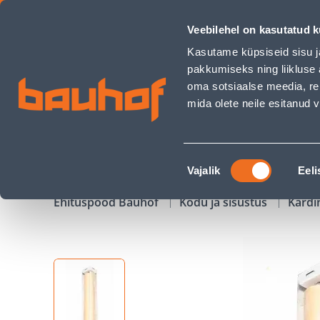
RULOO ROKSANA MINI 98X150 NAT.VALGE (01) - Bauhof has
Veebilehel on kasutatud k
Kauplused
Äriklienditeenindus
Klienditeeni
Kasutame küpsiseid sisu j
pakkumiseks ning liikluse 
oma sotsiaalse meedia, re
mida olete neile esitanud
TOOTED
KAMPAANIAD
Nõusoleku
Vajalik
Eeli
valik
Ehituspood Bauhof
Kodu ja sisustus
Kardi