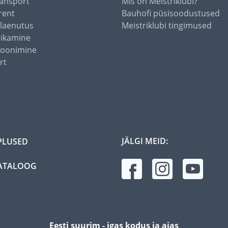
ansport
Mis on Meistriklubi?
rent
Bauhofi püsisoodustused
alaenutus
Meistriklubi tingimused
õikamine
toonimine
rt
JÄLGI MEID:
PLUSED
ATALOOG
Eesti suurim - igas kodus ja aias