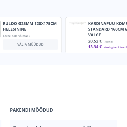
RULOO Ø25MM 120X175CM
KARDINAPUU KOM
HELESININE
STANDARD 160CM 
VALGE
Tarne pole võimalik
20
.52 €
/kompl.
VÄLJA MÜÜDUD
13
.34 €
sisselogitud kliendi
PAKENDI MÕÕDUD