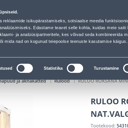
 loaded
02
01
31
36
Tuhanded tooted -40% (al 10€)
P
T
MIN
S
üpsiseid.
ndus
Teenused
Karjäärileht
a reklaamide isikupärastamiseks, sotsiaalse meedia funktsiooni
analüüsimiseks. Edastame teavet selle kohta, kuidas meie saiti 
klaami- ja analüüsipartneritele, kes võivad seda kombineerida 
OTSI
Logi
 või mida nad on kogunud teiepoolse teenuste kasutamise käigus.
KATALOOGID
TÖÖRIISTALAENUTUS
J
stused
Statistika
Turustamine
napuud ja aknakatted
Rulood
RULOO ROKSANA MINI 
RULOO R
NAT.VALG
Tootekood:
5431