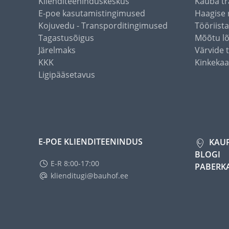
Klienditeeninduskeskus
Kauba tr
E-poe kasutamistingimused
Haagise 
Kojuvedu - Transporditingimused
Tööriist
Tagastusõigus
Mõõtu l
Järelmaks
Värvide 
KKK
Kinkekaa
Ligipääsetavus
E-POE KLIENDITEENINDUS
KAU
BLOGI
E-R 8:00-17:00
PABERK
klienditugi@bauhof.ee