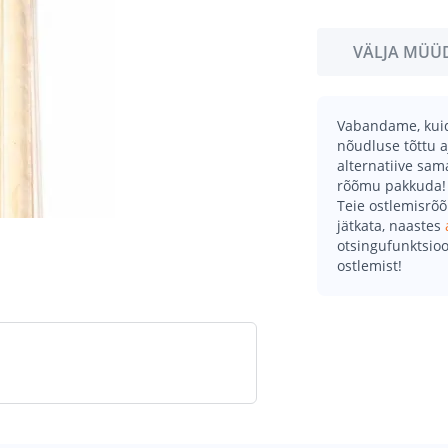
VÄLJA MÜÜ
Vabandame, kuid 
nõudluse tõttu a
alternatiive sa
rõõmu pakkuda!
Teie ostlemisrõ
jätkata, naastes
otsingufunktsioo
ostlemist!