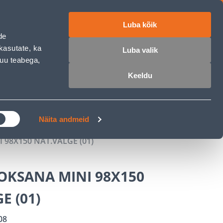
Luba kõik
ET
RU
EN
de
kasutate, ka
Luba valik
muu teabega,
 sisse
Ostunimekiri
Ostukorv
Keeldu
ÄRELMAKS
MEISTRIKLUBI
BLOGI
Näita andmeid
98X150 NAT.VALGE (01)
OKSANA MINI 98X150
E (01)
08