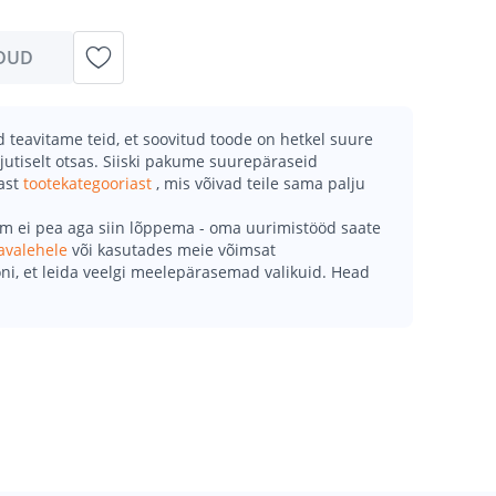
DUD
teavitame teid, et soovitud toode on hetkel suure
jutiselt otsas. Siiski pakume suurepäraseid
mast
tootekategooriast
, mis võivad teile sama palju
õm ei pea aga siin lõppema - oma uurimistööd saate
avalehele
või kasutades meie võimsat
ni, et leida veelgi meelepärasemad valikuid. Head