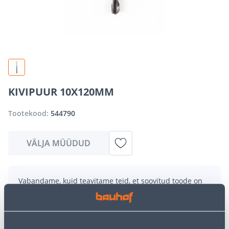
KIVIPUUR 10X120MM
Tootekood:
544790
VÄLJA MÜÜDUD
Vabandame, kuid teavitame teid, et soovitud toode on
hetkel suure nõudluse tõttu ajutiselt otsas. Siiski
pakume suurepäraseid alternatiive samast
tootekategooriast
, mis võivad teile sama palju rõõmu
pakkuda!