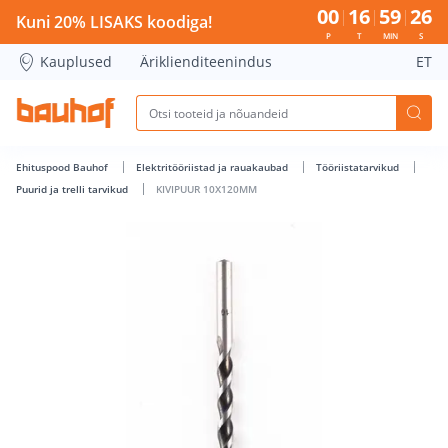
KIVIPUUR 10X120MM - Bauhof has loaded
00
16
59
25
Kuni 20% LISAKS koodiga!
P
T
MIN
S
Kauplused
Äriklienditeenindus
ET
Ehituspood Bauhof
Elektritööriistad ja rauakaubad
Tööriistatarvikud
Puurid ja trelli tarvikud
KIVIPUUR 10X120MM