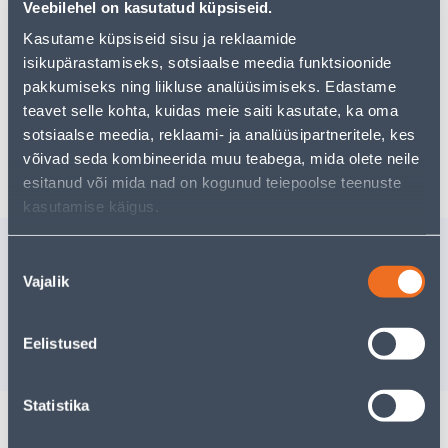
Teie ostlemisrõõm ei pea aga siin lõppema - oma
Veebilehel on kasutatud küpsiseid.
uurimistööd saate jätkata, naastes
avalehele
või
Kasutame küpsiseid sisu ja reklaamide
kasutades meie võimsat otsingufunktsiooni, et leida
isikupärastamiseks, sotsiaalse meedia funktsioonide
veelgi meelepärasemad valikuid. Head ostlemist!
pakkumiseks ning liikluse analüüsimiseks. Edastame
teavet selle kohta, kuidas meie saiti kasutate, ka oma
sotsiaalse meedia, reklaami- ja analüüsipartneritele, kes
Tarne pole võimalik
võivad seda kombineerida muu teabega, mida olete neile
esitanud või mida nad on kogunud teiepoolse teenuste
kasutamise käigus.
Sarnased tooted
Nõusoleku
PUIDUPUUR 12X400MM
LIHVKET
Vajalik
valik
10TK
Tarne pole võimalik
7
.32 €
/pa
4
.76 €
Eelistused
VÄLJA MÜÜDUD
sisselogitud kl
Statistika