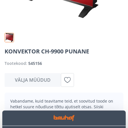
KONVEKTOR CH-9900 PUNANE
Tootekood:
545156
VÄLJA MÜÜDUD
Vabandame, kuid teavitame teid, et soovitud toode on
hetkel suure nõudluse tõttu ajutiselt otsas. Siiski
pakume suurepäraseid alternatiive samast
tootekategooriast
, mis võivad teile sama palju rõõmu
pakkuda!