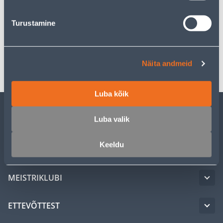
Kirjeldus
Turustamine
Spetsifikatsioon
Transport
Näita andmeid
Luba kõik
Luba valik
KLIENDITEENINDUS
Keeldu
TEENUSED
MEISTRIKLUBI
ETTEVÕTTEST