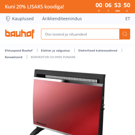
KONVEKTOR CH-9900 PUNANE - Bauhof has loaded
00
06
53
49
Kuni 20% LISAKS koodiga!
P
T
MIN
S
Kauplused
Äriklienditeenindus
ET
Ehituspood Bauhof
Elekter ja valgustus
Elektrilised kütteseadmed
Konvektorid
KONVEKTOR CH-9900 PUNANE