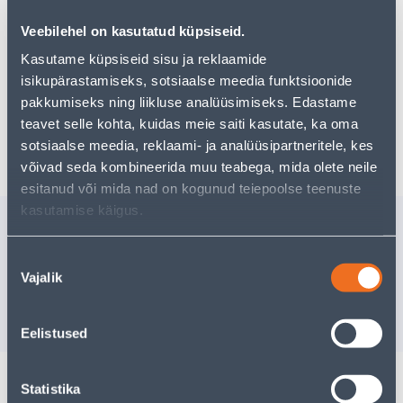
Teie ostlemisrõõm ei pea aga siin lõppema - oma
uurimistööd saate jätkata, naastes
avalehele
või
Veebilehel on kasutatud küpsiseid.
kasutades meie võimsat otsingufunktsiooni, et leida
veelgi meelepärasemad valikuid. Head ostlemist!
Kasutame küpsiseid sisu ja reklaamide
isikupärastamiseks, sotsiaalse meedia funktsioonide
pakkumiseks ning liikluse analüüsimiseks. Edastame
teavet selle kohta, kuidas meie saiti kasutate, ka oma
Tarne pole võimalik
sotsiaalse meedia, reklaami- ja analüüsipartneritele, kes
võivad seda kombineerida muu teabega, mida olete neile
esitanud või mida nad on kogunud teiepoolse teenuste
kasutamise käigus.
Sarnased tooted
KÜTTEMATT 900W
KÜTTEKA
Nõusoleku
0,5X12M 6,0M2
17W/M
Vajalik
valik
246
.67 €
90
.54 €
/tk
/t
160
.34 €
58
.85 €
sisselogitud kliendile
sisselogitud kl
Eelistused
Statistika