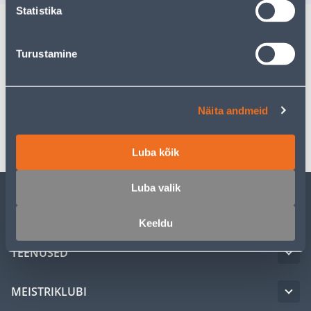
Statistika
Kirjeldus
Turustamine
Spetsifikatsioon
Näita andmeid
Transport
Luba kõik
Luba valik
KLIENDITEENINDUS
Keeldu
TEENUSED
MEISTRIKLUBI