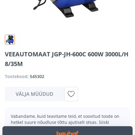
VEEAUTOMAAT JGP-JH-600C 600W 3000L/H
8/35M
Tootekood:
545302
VÄLJA MÜÜDUD
Vabandame, kuid teavitame teid, et soovitud toode on
hetkel suure nõudluse tõttu ajutiselt otsas. Siiski
pakume suurepäraseid alternatiive samast
tootekategooriast
, mis võivad teile sama palju rõõmu