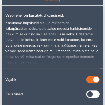
pakkuda!
Teie ostlemisrõõm ei pea aga siin lõppema - oma
uurimistööd saate jätkata, naastes
avalehele
või
Veebilehel on kasutatud küpsiseid.
kasutades meie võimsat otsingufunktsiooni, et leida
veelgi meelepärasemad valikuid. Head ostlemist!
Kasutame küpsiseid sisu ja reklaamide
isikupärastamiseks, sotsiaalse meedia funktsioonide
pakkumiseks ning liikluse analüüsimiseks. Edastame
teavet selle kohta, kuidas meie saiti kasutate, ka oma
Tarne pole võimalik
sotsiaalse meedia, reklaami- ja analüüsipartneritele, kes
võivad seda kombineerida muu teabega, mida olete neile
esitanud või mida nad on kogunud teiepoolse teenuste
kasutamise käigus.
Sarnased tooted
HÖÖVEL MAKITA KP0800J
NURGIK 
Nõusoleku
60X35X60
Vajalik
valik
JÄIGAST.
Kampaaniahi
kehtib kuni
3
292
.00 €
/tk
1
.32 €
Eelistused
175
.20 €
0
.79 €
/ tk
sisselogitud kliendile