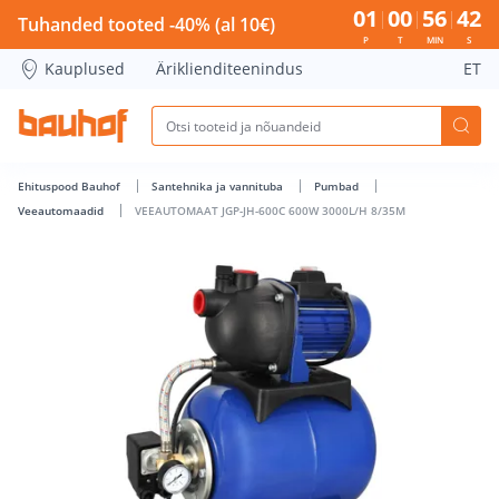
VEEAUTOMAAT JGP-JH-600C 600W 3000L/H 8/35M - Bauhof h
01
00
56
41
Tuhanded tooted -40% (al 10€)
P
T
MIN
S
Kauplused
Äriklienditeenindus
ET
Ehituspood Bauhof
Santehnika ja vannituba
Pumbad
Veeautomaadid
VEEAUTOMAAT JGP-JH-600C 600W 3000L/H 8/35M