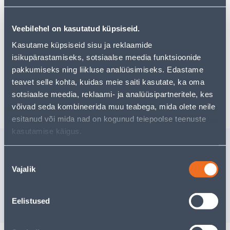
pakkuda!
Teie ostlemisrõõm ei pea aga siin lõppema - oma
Veebilehel on kasutatud küpsiseid.
uurimistööd saate jätkata, naastes
avalehele
või
kasutades meie võimsat otsingufunktsiooni, et leida
Kasutame küpsiseid sisu ja reklaamide
veelgi meelepärasemad valikuid. Head ostlemist!
isikupärastamiseks, sotsiaalse meedia funktsioonide
pakkumiseks ning liikluse analüüsimiseks. Edastame
teavet selle kohta, kuidas meie saiti kasutate, ka oma
Tarne pole võimalik
sotsiaalse meedia, reklaami- ja analüüsipartneritele, kes
võivad seda kombineerida muu teabega, mida olete neile
esitanud või mida nad on kogunud teiepoolse teenuste
kasutamise käigus.
Sarnased tooted
Nõusoleku
NAELUTUSPLAAT
SAEPINK
Vajalik
100X300X2,0 AVA 11MM
MLT100N
valik
Tarne pole v
5
.32 €
/tk
3
.19 €
VÄ
Eelistused
sisselogitud kliendile