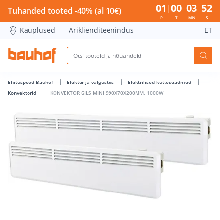
KONVEKTOR GILS MINI 990X70X200MM, 1000W - Bauhof has
01
00
03
52
Tuhanded tooted -40% (al 10€)
P
T
MIN
S
Kauplused
Äriklienditeenindus
ET
Ehituspood Bauhof
Elekter ja valgustus
Elektrilised kütteseadmed
Konvektorid
KONVEKTOR GILS MINI 990X70X200MM, 1000W