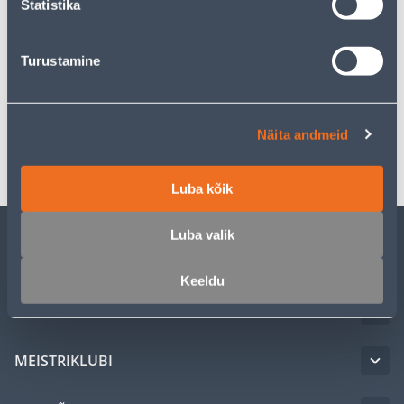
Statistika
Kirjeldus
Turustamine
Spetsifikatsioon
Näita andmeid
Transport
Luba kõik
Luba valik
KLIENDITEENINDUS
Keeldu
TEENUSED
MEISTRIKLUBI