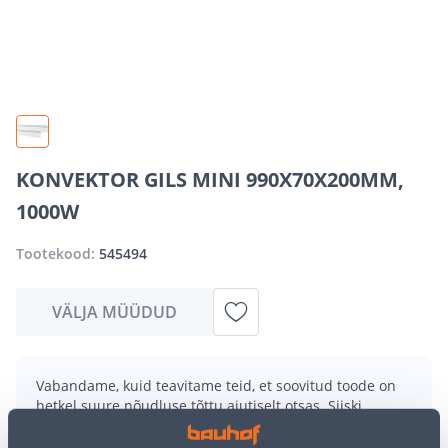
KONVEKTOR GILS MINI 990X70X200MM,
1000W
Tootekood:
545494
VÄLJA MÜÜDUD
Vabandame, kuid teavitame teid, et soovitud toode on
hetkel suure nõudluse tõttu ajutiselt otsas. Siiski
pakume suurepäraseid alternatiive samast
tootekategooriast
, mis võivad teile sama palju rõõmu