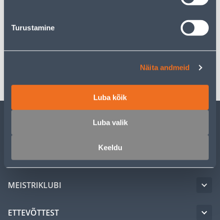
Kirjeldus
Turustamine
Spetsifikatsioon
Transport
Näita andmeid
Luba kõik
Luba valik
KLIENDITEENINDUS
Keeldu
TEENUSED
MEISTRIKLUBI
ETTEVÕTTEST