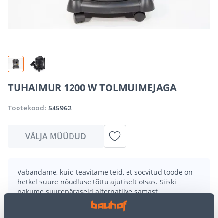
TUHAIMUR 1200 W TOLMUIMEJAGA
Tootekood:
545962
VÄLJA MÜÜDUD
Vabandame, kuid teavitame teid, et soovitud toode on
hetkel suure nõudluse tõttu ajutiselt otsas. Siiski
pakume suurepäraseid alternatiive samast
tootekategooriast
, mis võivad teile sama palju rõõmu
pakkuda!