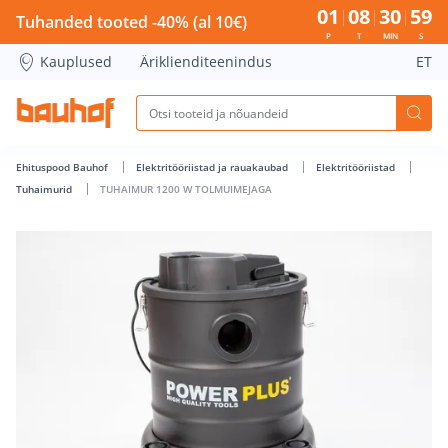
TUHAIMUR 1200 W TOLMUIMEJAGA - Bauhof has loaded
01
08
30
58
Tuhanded tooted -40% (al 10€)
P
T
MIN
S
Kauplused
Äriklienditeenindus
ET
Ehituspood Bauhof
Elektritööriistad ja rauakaubad
Elektritööriistad
Tuhaimurid
TUHAIMUR 1200 W TOLMUIMEJAGA