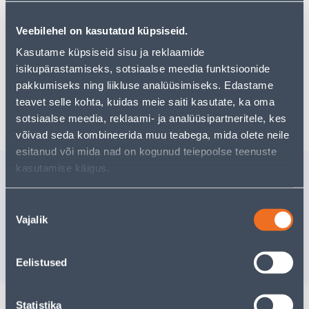
Teie ostlemisrõõm ei pea aga siin lõppema - oma
uurimistööd saate jätkata, naastes
avalehele
või
Veebilehel on kasutatud küpsiseid.
kasutades meie võimsat otsingufunktsiooni, et leida
veelgi meelepärasemad valikuid. Head ostlemist!
Kasutame küpsiseid sisu ja reklaamide
isikupärastamiseks, sotsiaalse meedia funktsioonide
pakkumiseks ning liikluse analüüsimiseks. Edastame
Tarne pole võimalik
teavet selle kohta, kuidas meie saiti kasutate, ka oma
sotsiaalse meedia, reklaami- ja analüüsipartneritele, kes
võivad seda kombineerida muu teabega, mida olete neile
esitanud või mida nad on kogunud teiepoolse teenuste
kasutamise käigus.
Sarnased tooted
KLAMBRID 12MM 1000TK
KLAMBRID
Nõusoleku
PAKIS
Vajalik
valik
5
.59 €
11
.19 €
/pakk
/
3
.35 €
6
.71 €
sisselogitud kliendile
sisselogitud kl
Eelistused
Statistika