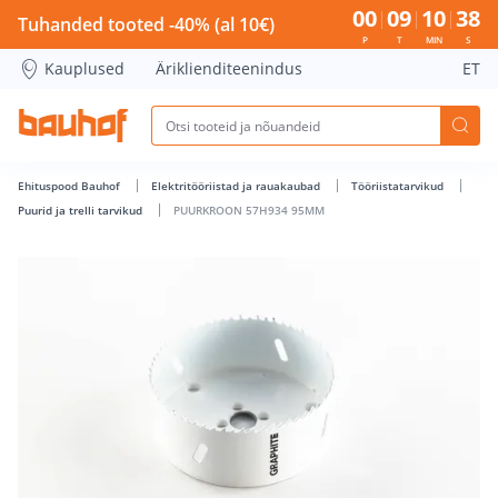
PUURKROON 57H934 95MM - Bauhof has loaded
00
09
10
37
Tuhanded tooted -40% (al 10€)
P
T
MIN
S
Kauplused
Äriklienditeenindus
ET
Ehituspood Bauhof
Elektritööriistad ja rauakaubad
Tööriistatarvikud
Puurid ja trelli tarvikud
PUURKROON 57H934 95MM