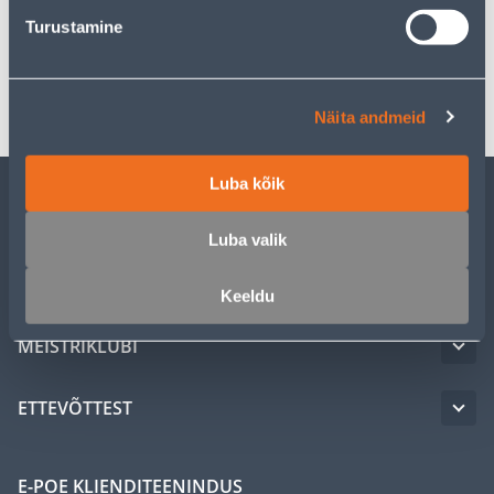
Spetsifikatsioon
Turustamine
Transport
Näita andmeid
Luba kõik
KLIENDITEENINDUS
Luba valik
TEENUSED
Keeldu
MEISTRIKLUBI
ETTEVÕTTEST
E-POE KLIENDITEENINDUS