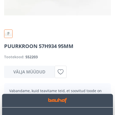
PUURKROON 57H934 95MM
Tootekood:
552203
VÄLJA MÜÜDUD
Vabandame, kuid teavitame teid, et soovitud toode on
hetkel suure nõudluse tõttu ajutiselt otsas. Siiski
pakume suurepäraseid alternatiive samast
tootekategooriast
, mis võivad teile sama palju rõõmu
pakkuda!