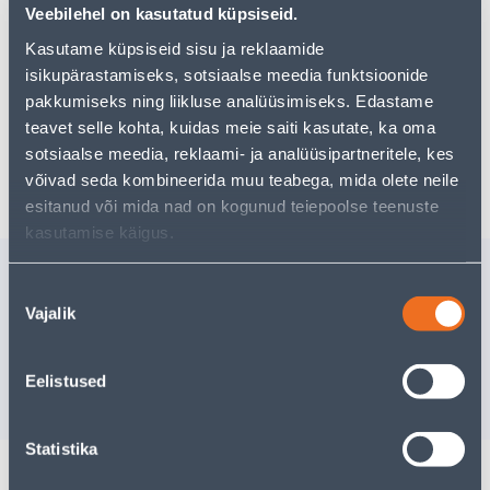
Teie ostlemisrõõm ei pea aga siin lõppema - oma
Veebilehel on kasutatud küpsiseid.
uurimistööd saate jätkata, naastes
avalehele
või
Kasutame küpsiseid sisu ja reklaamide
kasutades meie võimsat otsingufunktsiooni, et leida
veelgi meelepärasemad valikuid. Head ostlemist!
isikupärastamiseks, sotsiaalse meedia funktsioonide
pakkumiseks ning liikluse analüüsimiseks. Edastame
teavet selle kohta, kuidas meie saiti kasutate, ka oma
sotsiaalse meedia, reklaami- ja analüüsipartneritele, kes
Tarne pole võimalik
võivad seda kombineerida muu teabega, mida olete neile
esitanud või mida nad on kogunud teiepoolse teenuste
kasutamise käigus.
Sarnased tooted
Nõusoleku
HÕÕRUTI VARUSVAMM
TEEMANT
Vajalik
valik
170X340MM
115MM T
Tarne pole v
10
.12 €
/tk
Eelistused
6
.07 €
VÄ
sisselogitud kliendile
Statistika