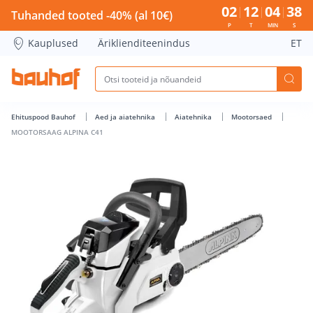
MOOTORSAAG ALPINA C41 - Bauhof has loaded
02
12
04
37
Tuhanded tooted -40% (al 10€)
P
T
MIN
S
Kauplused
Äriklienditeenindus
ET
Ehituspood Bauhof
Aed ja aiatehnika
Aiatehnika
Mootorsaed
MOOTORSAAG ALPINA C41