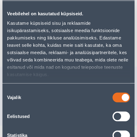
Teie ostlemisrõõm ei pea aga siin lõppema - oma
uurimistööd saate jätkata, naastes
avalehele
või
Veebilehel on kasutatud küpsiseid.
kasutades meie võimsat otsingufunktsiooni, et leida
veelgi meelepärasemad valikuid. Head ostlemist!
Kasutame küpsiseid sisu ja reklaamide
isikupärastamiseks, sotsiaalse meedia funktsioonide
pakkumiseks ning liikluse analüüsimiseks. Edastame
Tarne pole võimalik
teavet selle kohta, kuidas meie saiti kasutate, ka oma
sotsiaalse meedia, reklaami- ja analüüsipartneritele, kes
võivad seda kombineerida muu teabega, mida olete neile
esitanud või mida nad on kogunud teiepoolse teenuste
kasutamise käigus.
Sarnased tooted
ÕLI VÄIKEMOOTORITELE
SAELATT 
Nõusoleku
4T SAE30 0,6L
56 1,3M
Vajalik
valik
Tarne pole võimalik
25
.86 €
/t
15
.52 €
VÄLJA MÜÜDUD
sisselogitud kl
Eelistused
Statistika