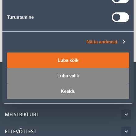
Kirjeldus
Turustamine
Spetsifikatsioon
Transport
Näita andmeid
Luba kõik
Luba valik
KLIENDITEENINDUS
Keeldu
TEENUSED
MEISTRIKLUBI
ETTEVÕTTEST