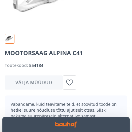
MOOTORSAAG ALPINA C41
Tootekood:
554184
VÄLJA MÜÜDUD
Vabandame, kuid teavitame teid, et soovitud toode on
hetkel suure nõudluse tõttu ajutiselt otsas. Siiski
pakume suurepäraseid alternatiive samast
tootekategooriast
, mis võivad teile sama palju rõõmu
pakkuda!