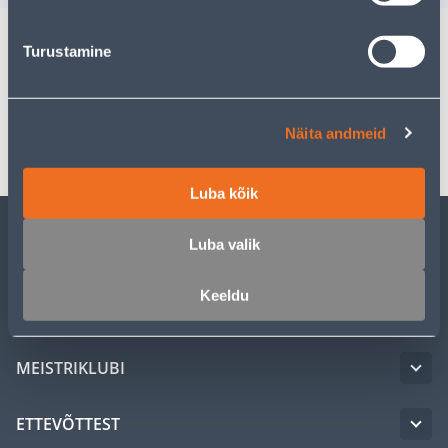
Turustamine
Spetsifikatsioon
Transport
Näita andmeid
Luba kõik
Luba valik
KLIENDITEENINDUS
Keeldu
TEENUSED
MEISTRIKLUBI
ETTEVÕTTEST