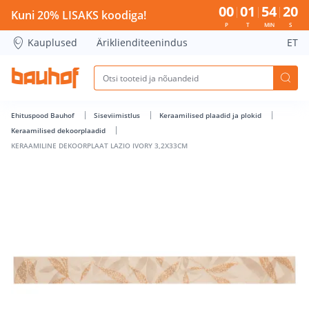
KERAAMILINE DEKOORPLAAT LAZIO IVORY 3,2X33CM - Bauho
00
01
54
19
Kuni 20% LISAKS koodiga!
P
T
MIN
S
Kauplused
Äriklienditeenindus
ET
Ehituspood Bauhof
Siseviimistlus
Keraamilised plaadid ja plokid
Keraamilised dekoorplaadid
KERAAMILINE DEKOORPLAAT LAZIO IVORY 3,2X33CM