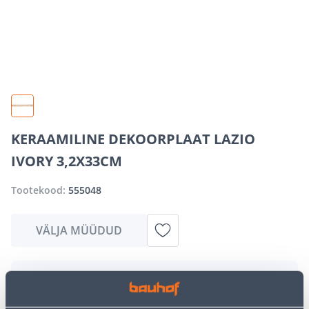
KERAAMILINE DEKOORPLAAT LAZIO
IVORY 3,2X33CM
Tootekood:
555048
VÄLJA MÜÜDUD
Vabandame, kuid teavitame teid, et soovitud toode on
hetkel suure nõudluse tõttu ajutiselt otsas. Siiski
pakume suurepäraseid alternatiive samast