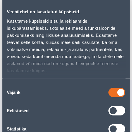
tootekategooriast
, mis võivad teile sama palju rõõmu
pakkuda!
Veebilehel on kasutatud küpsiseid.
Teie ostlemisrõõm ei pea aga siin lõppema - oma
Kasutame küpsiseid sisu ja reklaamide
uurimistööd saate jätkata, naastes
avalehele
või
isikupärastamiseks, sotsiaalse meedia funktsioonide
kasutades meie võimsat otsingufunktsiooni, et leida
veelgi meelepärasemad valikuid. Head ostlemist!
pakkumiseks ning liikluse analüüsimiseks. Edastame
teavet selle kohta, kuidas meie saiti kasutate, ka oma
sotsiaalse meedia, reklaami- ja analüüsipartneritele, kes
võivad seda kombineerida muu teabega, mida olete neile
Tarne pole võimalik
esitanud või mida nad on kogunud teiepoolse teenuste
kasutamise käigus.
Nõusoleku
Sarnased tooted
Vajalik
valik
VUUGITÄIDE MIRA
VUUGITÄ
S.COLOUR 123 1,2KG
S.COLOUR
Eelistused
Tarne pole võimalik
Tarne pole v
VÄLJA MÜÜDUD
VÄ
Statistika