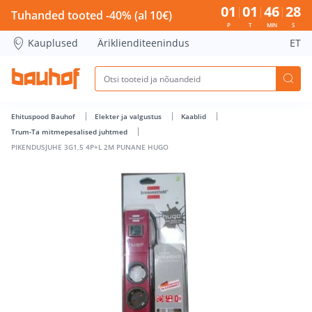
PIKENDUSJUHE 3G1,5 4P+L 2M PUNANE HUGO - Bauhof has
01
01
46
27
Tuhanded tooted -40% (al 10€)
P
T
MIN
S
Kauplused
Äriklienditeenindus
ET
Ehituspood Bauhof
Elekter ja valgustus
Kaablid
Trum-Ta mitmepesalised juhtmed
PIKENDUSJUHE 3G1,5 4P+L 2M PUNANE HUGO