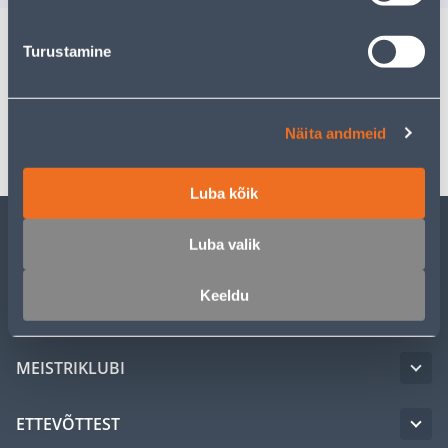
Turustamine
Spetsifikatsioon
Transport
Näita andmeid
Luba kõik
Luba valik
KLIENDITEENINDUS
Keeldu
TEENUSED
MEISTRIKLUBI
ETTEVÕTTEST