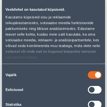
tootekategooriast
, mis võivad teile sama palju rõõmu
pakkuda!
Veebilehel on kasutatud küpsiseid.
Teie ostlemisrõõm ei pea aga siin lõppema - oma
Kasutame küpsiseid sisu ja reklaamide
uurimistööd saate jätkata, naastes
avalehele
või
isikupärastamiseks, sotsiaalse meedia funktsioonide
kasutades meie võimsat otsingufunktsiooni, et leida
veelgi meelepärasemad valikuid. Head ostlemist!
pakkumiseks ning liikluse analüüsimiseks. Edastame
teavet selle kohta, kuidas meie saiti kasutate, ka oma
sotsiaalse meedia, reklaami- ja analüüsipartneritele, kes
võivad seda kombineerida muu teabega, mida olete neile
Tarne pole võimalik
esitanud või mida nad on kogunud teiepoolse teenuste
kasutamise käigus.
Nõusoleku
Sarnased tooted
Vajalik
valik
PIKENDUSJUHE 3M
PIKENDU
10P+LÜLITI 3G1,5 MUST
3G1,0MM²
Kampaaniahi
Eelistused
Tarne pole võimalik
kehtib kuni
3
18
.66 €
VÄLJA MÜÜDUD
11
.20 €
/ tk
Statistika