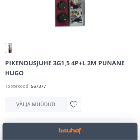
PIKENDUSJUHE 3G1,5 4P+L 2M PUNANE
HUGO
Tootekood:
567377
VÄLJA MÜÜDUD
Vabandame, kuid teavitame teid, et soovitud toode on
hetkel suure nõudluse tõttu ajutiselt otsas. Siiski
pakume suurepäraseid alternatiive samast