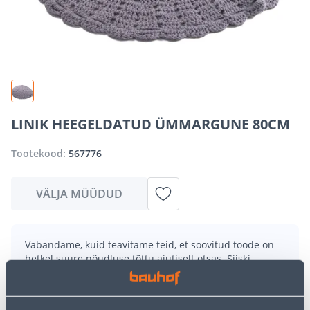
LINIK HEEGELDATUD ÜMMARGUNE 80CM
Tootekood:
567776
VÄLJA MÜÜDUD
Vabandame, kuid teavitame teid, et soovitud toode on
hetkel suure nõudluse tõttu ajutiselt otsas. Siiski
pakume suurepäraseid alternatiive samast
tootekategooriast
, mis võivad teile sama palju rõõmu
pakkuda!