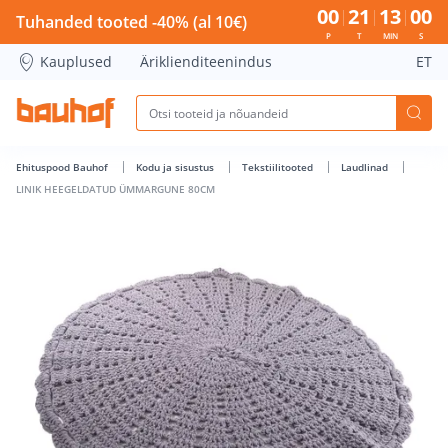
LINIK HEEGELDATUD ÜMMARGUNE 80CM - Bauhof has load
00
21
13
00
Tuhanded tooted -40% (al 10€)
P
T
MIN
S
Kauplused
Äriklienditeenindus
ET
Ehituspood Bauhof
Kodu ja sisustus
Tekstiilitooted
Laudlinad
LINIK HEEGELDATUD ÜMMARGUNE 80CM