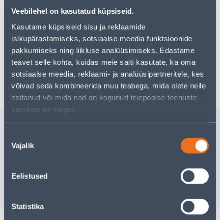
Teie ostlemisrõõm ei pea aga siin lõppema - oma
Veebilehel on kasutatud küpsiseid.
uurimistööd saate jätkata, naastes
avalehele
või
kasutades meie võimsat otsingufunktsiooni, et leida
Kasutame küpsiseid sisu ja reklaamide
veelgi meelepärasemad valikuid. Head ostlemist!
isikupärastamiseks, sotsiaalse meedia funktsioonide
pakkumiseks ning liikluse analüüsimiseks. Edastame
teavet selle kohta, kuidas meie saiti kasutate, ka oma
Tarne pole võimalik
sotsiaalse meedia, reklaami- ja analüüsipartneritele, kes
võivad seda kombineerida muu teabega, mida olete neile
esitanud või mida nad on kogunud teiepoolse teenuste
kasutamise käigus.
Sarnased tooted
Nõusoleku
PAHTELLABIDAS
KALMUK
Vajalik
ROOSTEVABA 80MM
KAANEGA
valik
Kampaaniahind
Tarne pole v
kehtib kuni
31.8.2026
Eelistused
2
.12 €
VÄ
1
.27 €
/ tk
Statistika