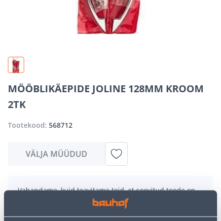
MÖÖBLIKÄEPIDE JOLINE 128MM KROOM
2TK
Tootekood:
568712
VÄLJA MÜÜDUD
Vabandame, kuid teavitame teid, et soovitud toode on
hetkel suure nõudluse tõttu ajutiselt otsas. Siiski
pakume suurepäraseid alternatiive samast
tootekategooriast
, mis võivad teile sama palju rõõmu