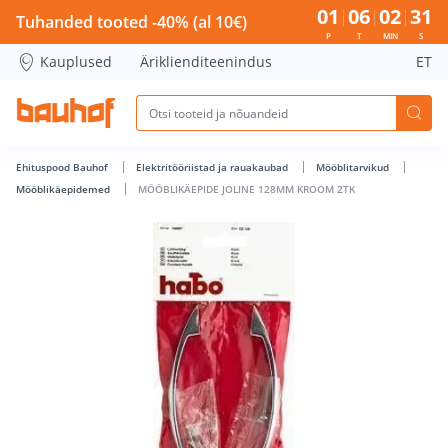
MÖÖBLIKÄEPIDE JOLINE 128MM KROOM 2TK - Bauhof has l
01
06
02
30
Tuhanded tooted -40% (al 10€)
P
T
MIN
S
Kauplused
Äriklienditeenindus
ET
Ehituspood Bauhof
Elektritööriistad ja rauakaubad
Mööblitarvikud
Mööblikäepidemed
MÖÖBLIKÄEPIDE JOLINE 128MM KROOM 2TK