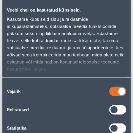
pakkuda!
Veebilehel on kasutatud küpsiseid.
Teie ostlemisrõõm ei pea aga siin lõppema - oma
uurimistööd saate jätkata, naastes
avalehele
või
Kasutame küpsiseid sisu ja reklaamide
kasutades meie võimsat otsingufunktsiooni, et leida
isikupärastamiseks, sotsiaalse meedia funktsioonide
veelgi meelepärasemad valikuid. Head ostlemist!
pakkumiseks ning liikluse analüüsimiseks. Edastame
teavet selle kohta, kuidas meie saiti kasutate, ka oma
sotsiaalse meedia, reklaami- ja analüüsipartneritele, kes
Tarne pole võimalik
võivad seda kombineerida muu teabega, mida olete neile
esitanud või mida nad on kogunud teiepoolse teenuste
kasutamise käigus.
Sarnased tooted
Nõusoleku
Vajalik
valik
MÖÖBLIKÄEPIDE SARA
PÖÖRDRU
96MM ANTIIK 2TK
PLAADIG
TSINKKA
Tarne pole võimalik
Eelistused
19
.46 €
/t
11
.68 €
VÄLJA MÜÜDUD
sisselogitud kl
Statistika