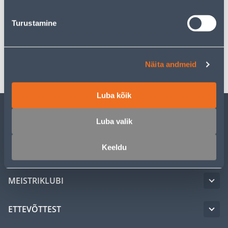
Turustamine
Spetsifikatsioon
Transport
Näita andmeid
Luba kõik
Luba valik
KLIENDITEENINDUS
Keeldu
TEENUSED
MEISTRIKLUBI
ETTEVÕTTEST