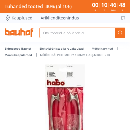
MÖÖBLIKÄEPIDE MOLLY 128MM HARJ.NIKKEL 2TK - Bauhof h
00
10
46
47
Tuhanded tooted -40% (al 10€)
P
T
MIN
S
Kauplused
Äriklienditeenindus
ET
Ehituspood Bauhof
Elektritööriistad ja rauakaubad
Mööblitarvikud
Mööblikäepidemed
MÖÖBLIKÄEPIDE MOLLY 128MM HARJ.NIKKEL 2TK