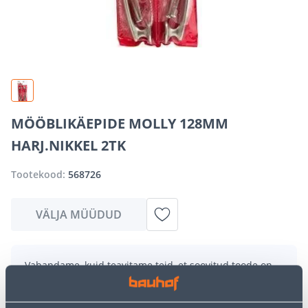
MÖÖBLIKÄEPIDE MOLLY 128MM
HARJ.NIKKEL 2TK
Tootekood:
568726
VÄLJA MÜÜDUD
Vabandame, kuid teavitame teid, et soovitud toode on
hetkel suure nõudluse tõttu ajutiselt otsas. Siiski
pakume suurepäraseid alternatiive samast
tootekategooriast
, mis võivad teile sama palju rõõmu