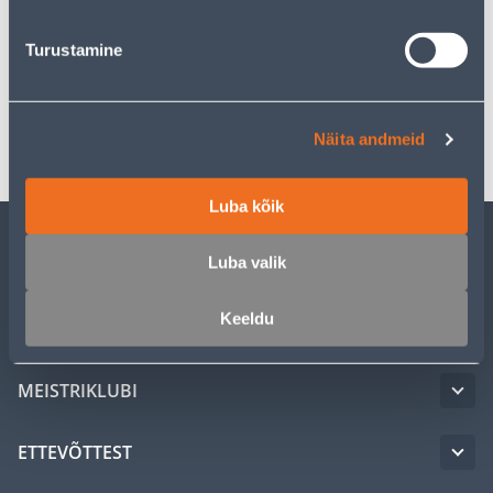
Turustamine
Spetsifikatsioon
Transport
Näita andmeid
Luba kõik
Luba valik
KLIENDITEENINDUS
Keeldu
TEENUSED
MEISTRIKLUBI
ETTEVÕTTEST