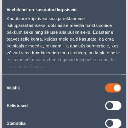
pakkuda!
Veebilehel on kasutatud küpsiseid.
Teie ostlemisrõõm ei pea aga siin lõppema - oma
uurimistööd saate jätkata, naastes
avalehele
või
Kasutame küpsiseid sisu ja reklaamide
kasutades meie võimsat otsingufunktsiooni, et leida
isikupärastamiseks, sotsiaalse meedia funktsioonide
veelgi meelepärasemad valikuid. Head ostlemist!
pakkumiseks ning liikluse analüüsimiseks. Edastame
teavet selle kohta, kuidas meie saiti kasutate, ka oma
sotsiaalse meedia, reklaami- ja analüüsipartneritele, kes
Tarne pole võimalik
võivad seda kombineerida muu teabega, mida olete neile
esitanud või mida nad on kogunud teiepoolse teenuste
kasutamise käigus.
Sarnased tooted
Nõusoleku
Vajalik
valik
MÖÖBLIKÄEPIDE SARA
PÖÖRDRU
96MM ANTIIK 2TK
PLAADIG
TSINKKA
Tarne pole võimalik
Eelistused
19
.46 €
/t
11
.68 €
VÄLJA MÜÜDUD
sisselogitud kl
Statistika