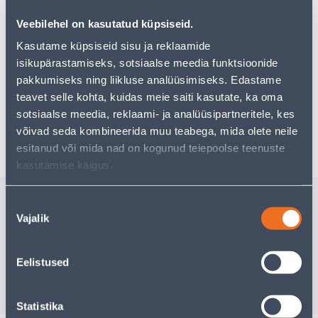
pakkuda!
Veebilehel on kasutatud küpsiseid.
Teie ostlemisrõõm ei pea aga siin lõppema - oma
uurimistööd saate jätkata, naastes
avalehele
või
Kasutame küpsiseid sisu ja reklaamide
kasutades meie võimsat otsingufunktsiooni, et leida
isikupärastamiseks, sotsiaalse meedia funktsioonide
veelgi meelepärasemad valikuid. Head ostlemist!
pakkumiseks ning liikluse analüüsimiseks. Edastame
teavet selle kohta, kuidas meie saiti kasutate, ka oma
sotsiaalse meedia, reklaami- ja analüüsipartneritele, kes
Tarne pole võimalik
võivad seda kombineerida muu teabega, mida olete neile
esitanud või mida nad on kogunud teiepoolse teenuste
kasutamise käigus.
Sarnased tooted
Nõusoleku
Vajalik
valik
PÖÖRDRULLIKUD
PLAADIGA 125MM
TSINKKATTEGA
Eelistused
19
.46 €
/tk
11
.68 €
sisselogitud kliendile
Statistika