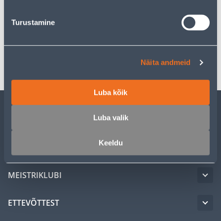
Turustamine
Spetsifikatsioon
Transport
Näita andmeid
Luba kõik
Luba valik
KLIENDITEENINDUS
Keeldu
TEENUSED
MEISTRIKLUBI
ETTEVÕTTEST