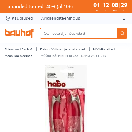
MÖÖBLIKÄEPIDE REBECKA 160MM VALGE 2TK - Bauhof has 
01
12
08
29
Tuhanded tooted -40% (al 10€)
P
T
MIN
S
Kauplused
Äriklienditeenindus
ET
Ehituspood Bauhof
Elektritööriistad ja rauakaubad
Mööblitarvikud
Mööblikäepidemed
MÖÖBLIKÄEPIDE REBECKA 160MM VALGE 2TK