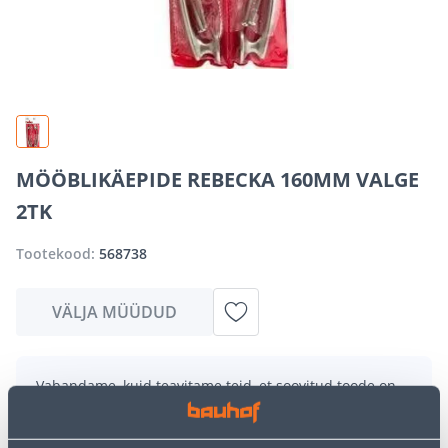
MÖÖBLIKÄEPIDE REBECKA 160MM VALGE
2TK
Tootekood:
568738
VÄLJA MÜÜDUD
Vabandame, kuid teavitame teid, et soovitud toode on
hetkel suure nõudluse tõttu ajutiselt otsas. Siiski
pakume suurepäraseid alternatiive samast
tootekategooriast
, mis võivad teile sama palju rõõmu