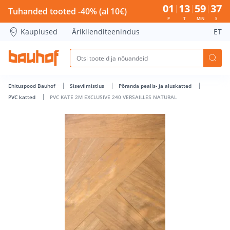
PVC KATE 2M EXCLUSIVE 240 VERSAILLES NATURAL - Bauhof
01
13
59
36
Tuhanded tooted -40% (al 10€)
P
T
MIN
S
Kauplused
Äriklienditeenindus
ET
Ehituspood Bauhof
Siseviimistlus
Põranda pealis- ja aluskatted
PVC katted
PVC KATE 2M EXCLUSIVE 240 VERSAILLES NATURAL