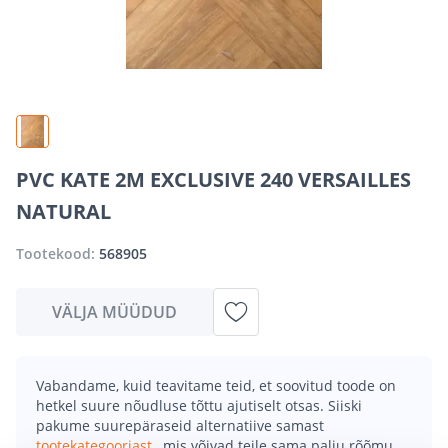
PVC KATE 2M EXCLUSIVE 240 VERSAILLES
NATURAL
Tootekood:
568905
VÄLJA MÜÜDUD
Vabandame, kuid teavitame teid, et soovitud toode on
hetkel suure nõudluse tõttu ajutiselt otsas. Siiski
pakume suurepäraseid alternatiive samast
tootekategooriast
, mis võivad teile sama palju rõõmu