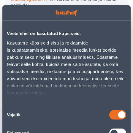
pakkuda!
Teie ostlemisrõõm ei pea aga siin lõppema - oma
uurimistööd saate jätkata, naastes
avalehele
või
kasutades meie võimsat otsingufunktsiooni, et leida
veelgi meelepärasemad valikuid. Head ostlemist!
Veebilehel on kasutatud küpsiseid.
Kasutame küpsiseid sisu ja reklaamide
TEGEMIST ON MÕÕTU LÕIGATAVA TOOTEGA!
isikupärastamiseks, sotsiaalse meedia funktsioonide
• 14 päevane taganemisõigus ei laiene toodetele,
pakkumiseks ning liikluse analüüsimiseks. Edastame
mis on mõõtu lõigatud kliendi isiklikke vajadusi
teavet selle kohta, kuidas meie saiti kasutate, ka oma
arvestades.
sotsiaalse meedia, reklaami- ja analüüsipartneritele, kes
võivad seda kombineerida muu teabega, mida olete neile
esitanud või mida nad on kogunud teiepoolse teenuste
Tarne pole võimalik
kasutamise käigus.
Nõusoleku
Vajalik
valik
Sarnased tooted
PVC KATE 3M ICONIK
PVC KATE